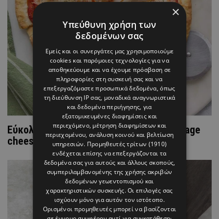
×
Υπεύθυνη χρήση των
δεδομένων σας
Εμείς και οι συνεργάτες μας χρησιμοποιούμε
cookies και παρόμοιες τεχνολογίες για να
αποθηκεύουμε και να έχουμε πρόσβαση σε
πληροφορίες στη συσκευή σας και να
επεξεργαζόμαστε προσωπικά δεδομένα, όπως
τη διεύθυνση IP σας, μοναδικά αναγνωριστικά
και δεδομένα περιήγησης, για
εξατομικευμένες διαφημίσεις και
περιεχόμενο, μέτρηση διαφημίσεων και
Εύκολη συνταγή για protein pizza με cottage
περιεχομένου, ανάλυση κοινού και βελτίωση
cheese που γίνεται σε 5 λεπτά
υπηρεσιών.
Προμηθευτές τρίτων (1910)
ενδέχεται επίσης να επεξεργάζονται τα
δεδομένα σας για αυτούς και άλλους σκοπούς,
συμπεριλαμβανομένης της χρήσης ακριβών
δεδομένων γεωεντοπισμού και
χαρακτηριστικών συσκευής. Οι επιλογές σας
ισχύουν μόνο για αυτόν τον ιστότοπο.
Ορισμένοι προμηθευτές μπορεί να βασίζονται
σε έννομο συμφέρον αντί για συγκατάθεση·