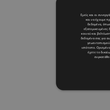
Εμείς και οι συνεργ
και να έχουμε π
δεδομένα, όπως
εξατομικευμένες 
κοινού και βελτίωσ
δεδομένα σας για α
γεωεντοπισμού 
ιστότοπο. Ορισμένο
έχετε το δικαί
συγκατάθε