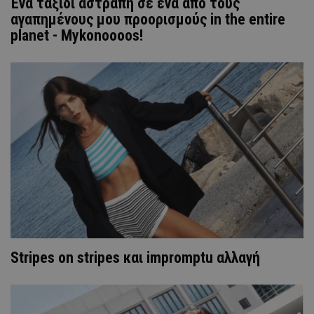
Ένα ταξίδι αστραπή σε ένα από τους
αγαπημένους μου προορισμούς in the entire
planet - Mykonoooos!
Stripes on stripes και impromptu αλλαγή