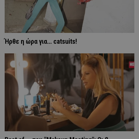
Ήρθε η ώρα για... catsuits!