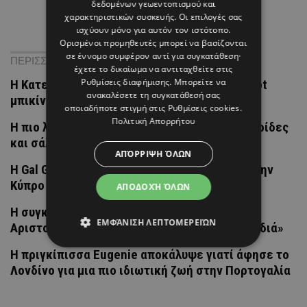
δεδομένων γεωεντοπισμού και
χαρακτηριστικών συσκευής. Οι επιλογές σας
ισχύουν μόνο για αυτόν τον ιστότοπο.
Ορισμένοι προμηθευτές μπορεί να βασίζονται
σε έννομο συμφέρον αντί για συγκατάθεση·
ΠΕΡΙΣΣΟΤΕΡΑ ΝΕΑ
έχετε το δικαίωμα να αντιταχθείτε στις
Ρυθμίσεις διαφήμισης
. Μπορείτε να
Η Κατερίνα Παπουτσάκη ποζάρει με το πιο hot
ανακαλέσετε τη συγκατάθεσή σας
μπικίνι του καλοκαιριού και εντυπωσιάζει
οποιαδήποτε στιγμή στις
Ρυθμίσεις cookies
.
Πολιτική Απορρήτου
H πιο λαχταριστή συνταγή για fagottini με γαρίδες
και σάλτσα καρύδας
ΑΠΌΡΡΙΨΗ ΌΛΩΝ
Η Gal Gadot απολαμβάνει τις διακοπές της στην
Κύπρο
ΑΠΟΔΟΧΉ ΌΛΩΝ
H συγκινητική ανάρτηση της Χριστιάνας
ΕΜΦΆΝΙΣΗ ΛΕΠΤΟΜΕΡΕΙΏΝ
Αριστοτέλους – «Εκεί που πάντα είμαστε παιδιά»
Η πριγκίπισσα Eugenie αποκάλυψε γιατί άφησε το
Λονδίνο για μια πιο ιδιωτική ζωή στην Πορτογαλία