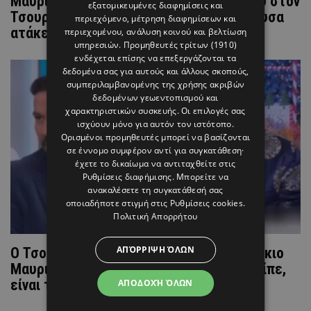
Μαυρίκιος Μαυρικίου: Ρίχνει τα βέλη του στον
εξατομικευμένες διαφημίσεις και
Τσουρό - «Αισθανθήκαμε προσβολή, άκουσα
περιεχόμενο, μέτρηση διαφημίσεων και
ατάκες από το στόμα του τύπου»
περιεχομένου, ανάλυση κοινού και βελτίωση
υπηρεσιών.
Προμηθευτές τρίτων (1910)
ενδέχεται επίσης να επεξεργάζονται τα
δεδομένα σας για αυτούς και άλλους σκοπούς,
συμπεριλαμβανομένης της χρήσης ακριβών
δεδομένων γεωεντοπισμού και
χαρακτηριστικών συσκευής. Οι επιλογές σας
ισχύουν μόνο για αυτόν τον ιστότοπο.
Ορισμένοι προμηθευτές μπορεί να βασίζονται
σε έννομο συμφέρον αντί για συγκατάθεση·
έχετε το δικαίωμα να αντιταχθείτε στις
Ρυθμίσεις διαφήμισης
. Μπορείτε να
ανακαλέσετε τη συγκατάθεσή σας
οποιαδήποτε στιγμή στις
Ρυθμίσεις cookies
.
Πολιτική Απορρήτου
ΑΠΌΡΡΙΨΗ ΌΛΩΝ
Ο Τσουρός «κατακεραυνώνει» τον Μαυρίκιο
Μαυρικίου: «Δεν ισχύει τίποτα απ’ όσα είπε,
είναι τουλάχιστον γελοίο»
ΑΠΟΔΟΧΉ ΌΛΩΝ