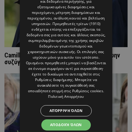
και δεδομένα περιήγησης, για
εξατομικευμένες διαφημίσεις και
περιεχόμενο, μέτρηση διαφημίσεων και
περιεχομένου, ανάλυση κοινού και βελτίωση
υπηρεσιών.
Προμηθευτές τρίτων (1910)
ενδέχεται επίσης να επεξεργάζονται τα
δεδομένα σας για αυτούς και άλλους σκοπούς,
συμπεριλαμβανομένης της χρήσης ακριβών
δεδομένων γεωεντοπισμού και
χαρακτηριστικών συσκευής. Οι επιλογές σας
Camilla: Η αναπάντεχη εμφάνιση του πρώην
ισχύουν μόνο για αυτόν τον ιστότοπο.
συζύγου της
Ορισμένοι προμηθευτές μπορεί να βασίζονται
σε έννομο συμφέρον αντί για συγκατάθεση·
έχετε το δικαίωμα να αντιταχθείτε στις
Ρυθμίσεις διαφήμισης
. Μπορείτε να
ανακαλέσετε τη συγκατάθεσή σας
οποιαδήποτε στιγμή στις
Ρυθμίσεις cookies
.
Πολιτική Απορρήτου
ΑΠΌΡΡΙΨΗ ΌΛΩΝ
ΑΠΟΔΟΧΉ ΌΛΩΝ