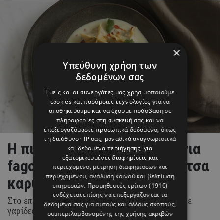
×
Υπεύθυνη χρήση των
δεδομένων σας
Εμείς και οι συνεργάτες μας χρησιμοποιούμε
cookies και παρόμοιες τεχνολογίες για να
αποθηκεύουμε και να έχουμε πρόσβαση σε
πληροφορίες στη συσκευή σας και να
επεξεργαζόμαστε προσωπικά δεδομένα, όπως
τη διεύθυνση IP σας, μοναδικά αναγνωριστικά
H πιο λαχταριστή συνταγή για
και δεδομένα περιήγησης, για
εξατομικευμένες διαφημίσεις και
fagottini με γαρίδες και σάλτσα
περιεχόμενο, μέτρηση διαφημίσεων και
περιεχομένου, ανάλυση κοινού και βελτίωση
καρύδας
υπηρεσιών.
Προμηθευτές τρίτων (1910)
ενδέχεται επίσης να επεξεργάζονται τα
Στο επόμενο επίσημο τραπέζι φτιάξτε fagottini με
δεδομένα σας για αυτούς και άλλους σκοπούς,
γαρίδες και σάλτσα καρύδας, και εντυπωσιάστε!
συμπεριλαμβανομένης της χρήσης ακριβών