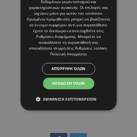
δεδομένων γεωεντοπισμού και
χαρακτηριστικών συσκευής. Οι επιλογές σας
ισχύουν μόνο για αυτόν τον ιστότοπο.
Ορισμένοι προμηθευτές μπορεί να βασίζονται
08 ΑΥΓΟΥΣΤΟΥ 26 - 10:59
σε έννομο συμφέρον αντί για συγκατάθεση·
Margarita Psichi
έχετε το δικαίωμα να αντιταχθείτε στις
Ρυθμίσεις διαφήμισης
. Μπορείτε να
ανακαλέσετε τη συγκατάθεσή σας
οποιαδήποτε στιγμή στις
Ρυθμίσεις cookies
.
Πολιτική Απορρήτου
ΑΠΌΡΡΙΨΗ ΌΛΩΝ
ΑΠΟΔΟΧΉ ΌΛΩΝ
ΕΜΦΆΝΙΣΗ ΛΕΠΤΟΜΕΡΕΙΏΝ