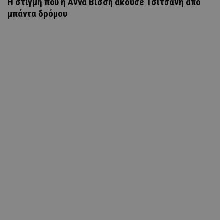
H στιγμή που η Άννα Βίσση άκουσε Τσιτσάνη από
μπάντα δρόμου