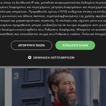
α, όπως τη διεύθυνση IP σας, μοναδικά αναγνωριστικά και δεδομένα περιήγη
υμένες διαφημίσεις και περιεχόμενο, μέτρηση διαφημίσεων και περιεχομένο
βελτίωση υπηρεσιών.
Προμηθευτές τρίτων (1910)
ενδέχεται επίσης να επεξε
ς για αυτούς και άλλους σκοπούς, συμπεριλαμβανομένης της χρήσης ακριβ
πισμού και χαρακτηριστικών συσκευής. Οι επιλογές σας ισχύουν μόνο για α
ρισμένοι προμηθευτές μπορεί να βασίζονται σε έννομο συμφέρον αντί για 
ο δικαίωμα να αντιταχθείτε στις
Ρυθμίσεις διαφήμισης
. Μπορείτε να ανακαλ
κατάθεσή σας οποιαδήποτε στιγμή στις
Ρυθμίσεις cookies
.
Πολιτική Απορρή
ΑΠΌΡΡΙΨΗ ΌΛΩΝ
ΑΠΟΔΟΧΉ ΌΛΩΝ
Ο Αντίνοος Αλμπάνης για τα αρνητικά σχόλια
ΕΜΦΆΝΙΣΗ ΛΕΠΤΟΜΕΡΕΙΏΝ
«Στα social media κάνουν κανιβαλισμό»