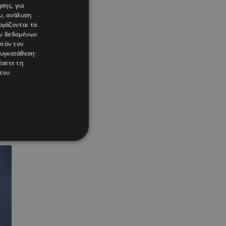
σης, για
υ, ανάλυση
ργάζονται τα
ών δεδομένων
υτόν τον
συγκατάθεση·
έσετε τη
του
: