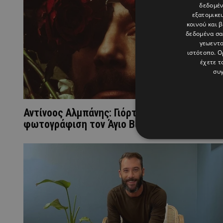
δεδομέν
εξατομικε
κοινού και 
δεδομένα σα
γεωεντο
ιστότοπο. Ο
έχετε τ
συγ
Αντίνοος Αλμπάνης: Γιόρτασε με γυμνή
φωτογράφιση τον Άγιο Βαλεντίνο!