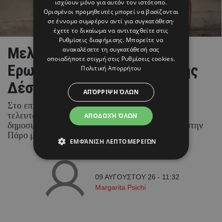
ισχύουν μόνο για αυτόν τον ιστότοπο.
Ορισμένοι προμηθευτές μπορεί να βασίζονται
σε έννομο συμφέρον αντί για συγκατάθεση·
έχετε το δικαίωμα να αντιταχθείτε στις
Ρυθμίσεις διαφήμισης
. Μπορείτε να
Μελίνα Νικολαΐδη:
ανακαλέσετε τη συγκατάθεσή σας
οποιαδήποτε στιγμή στις
Ρυθμίσεις cookies
.
Ερωτευμένη ξανά η κόρη της
Πολιτική Απορρήτου
Δέσποινας Βανδή;
ΑΠΌΡΡΙΨΗ ΌΛΩΝ
Στο επίκεντρο της δημοσιότητας βρέθηκε τις
τελευταίες ώρες η Μελίνα Νικολαΐδη, μετά τα
ΑΠΟΔΟΧΉ ΌΛΩΝ
δημοσιεύματα που την ήθελαν να περνά χρόνο στην
Πάρο μαζί με τον Χρήστο Μάστορα.
ΕΜΦΆΝΙΣΗ ΛΕΠΤΟΜΕΡΕΙΏΝ
09 ΑΥΓΟΥΣΤΟΥ 26 - 11:32
Margarita Psichi