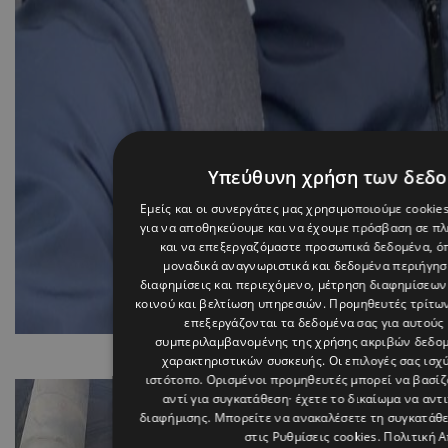
Υπεύθυνη χρήση των δεδ
Εμείς και οι συνεργάτες μας χρησιμοποιούμε cookie
για να αποθηκεύουμε και να έχουμε πρόσβαση σε π
και να επεξεργαζόμαστε προσωπικά δεδομένα, όπ
μοναδικά αναγνωριστικά και δεδομένα περιήγηση
διαφημίσεις και περιεχόμενο, μέτρηση διαφημίσεων
κοινού και βελτίωση υπηρεσιών.
Προμηθευτές τρίτων
επεξεργάζονται τα δεδομένα σας για αυτούς 
συμπεριλαμβανομένης της χρήσης ακριβών δεδο
Photo By tasostrifonos On 
χαρακτηριστικών συσκευής. Οι επιλογές σας ισχ
ιστότοπο. Ορισμένοι προμηθευτές μπορεί να βασί
αντί για συγκατάθεση· έχετε το δικαίωμα να αντ
διαφήμισης
. Μπορείτε να ανακαλέσετε τη συγκατάθ
στις
Ρυθμίσεις cookies
.
Πολιτική 