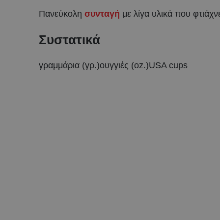
Πανεύκολη
συνταγή
με λίγα υλικά που φτιάχν
Συστατικά
γραμμάρια (γρ.)ουγγιές (oz.)USA cups