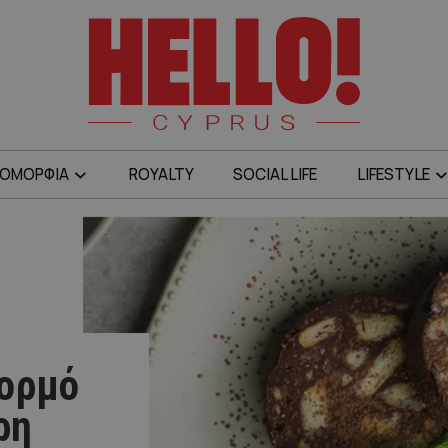
ΟΜΟΡΦΙΑ
ROYALTY
SOCIAL LIFE
LIFESTYLE
κορμό
ρη