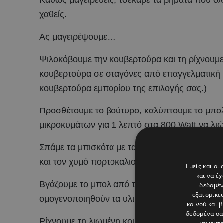
Καθώς μαγειρεύεις, τσέκαρε τα βήματα που ο
χαθείς.
Ας μαγειρέψουμε…
Ψιλοκόβουμε την κουβερτούρα και τη ρίχνουμε
κουβερτούρα σε σταγόνες από επαγγελματική 
κουβερτούρα εμπορίου της επιλογής σας.)
Προσθέτουμε το βούτυρο, καλύπτουμε το μπο
μικροκυμάτων για 1 λεπτό στα 800 Watt να λι
Σπάμε τα μπισκότα με τα χέρια μας σε μεγάλα
και τον χυμό πορτοκαλιού, και ανακατεύουμε 
Εμείς και οι
και να έ
Βγάζουμε το μπολ από τον φούρνο μικροκυμάκ
δεδομέν
εξατομικε
ομογενοποιηθούν τα υλικά.
κοινού και 
δεδομένα σα
Ρίχνουμε τη λιωμένη κουβερτούρα στο μπολ μ
γεωεντο