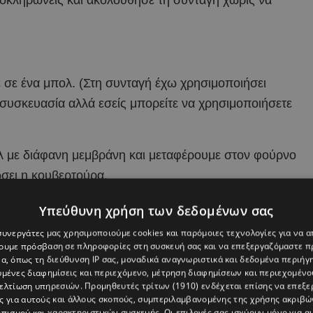
λοκληρώνεις και ακολούθησε τη συνταγή χωρίς να
 σε ένα μπολ. (Στη συνταγή έχω χρησιμοποιήσει
συσκευασία αλλά εσείς μπορείτε να χρησιμοποιήσετε
λ με διάφανη μεμβράνη και μεταφέρουμε στον φούρνο
ώσει η κουβερτούρα.
 κομμάτια μέσα σε ένα μπολ, προσθέτουμε τα καρύδια
Υπεύθυνη χρήση των δεδομένων σας
ώστε να καλυφθούν καλά τα μπισκότα από τον χυμό.
 συνεργάτες μας χρησιμοποιούμε cookies και παρόμοιες τεχνολογίες για να
χουμε πρόσβαση σε πληροφορίες στη συσκευή σας και να επεξεργαζόμαστε 
των και ανακατεύουμε με μια σπάτουλα σιλοκόνης να
α, όπως τη διεύθυνση IP σας, μοναδικά αναγνωριστικά και δεδομένα περιήγη
υμένες διαφημίσεις και περιεχόμενο, μέτρηση διαφημίσεων και περιεχομένο
βελτίωση υπηρεσιών.
Προμηθευτές τρίτων (1910)
ενδέχεται επίσης να επεξε
ς για αυτούς και άλλους σκοπούς, συμπεριλαμβανομένης της χρήσης ακριβ
ε τα μπισκότα και ανακατεύουμε με τη σπάτουλα
πισμού και χαρακτηριστικών συσκευής. Οι επιλογές σας ισχύουν μόνο για α