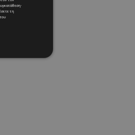
συγκατάθεση·
έσετε τη
του