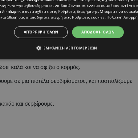
ρισμένοι προμηθευτές μπορεί να βασίζονται σε έννομο συμφέρον αντί για 
ο δικαίωμα να αντιταχθείτε στις
Ρυθμίσεις διαφήμισης
. Μπορείτε να ανακαλ
κατάθεσή σας οποιαδήποτε στιγμή στις
Ρυθμίσεις cookies
.
Πολιτική Απορρή
κο εργασίας, αδειάζουμε το μείγμα στο κέντρο της
ΑΠΌΡΡΙΨΗ ΌΛΩΝ
ΑΠΟΔΟΧΉ ΌΛΩΝ
και πιέζουμε καλά με τα χέρια μας για να δώσουμε το
ΕΜΦΆΝΙΣΗ ΛΕΠΤΟΜΕΡΕΙΏΝ
τις άκρες.
σει καλά και να σφίξει ο κορμός.
ρουμε σε μια πιατέλα σερβιρίσματος, και πασπαλίζουμε
κακάο και σερβίρουμε.