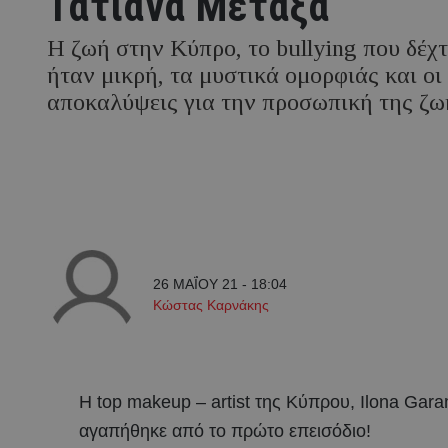
Τατιάνα Μεταξά
Η ζωή στην Κύπρο, το bullying που δέχ
ήταν μικρή, τα μυστικά ομορφιάς και οι
αποκαλύψεις για την προσωπική της ζω
26 ΜΑΪ́ΟΥ 21 - 18:04
Κώστας Καρνάκης
Η top makeup – artist της Κύπρου, Ilona Gara
αγαπήθηκε από το πρώτο επεισόδιο!