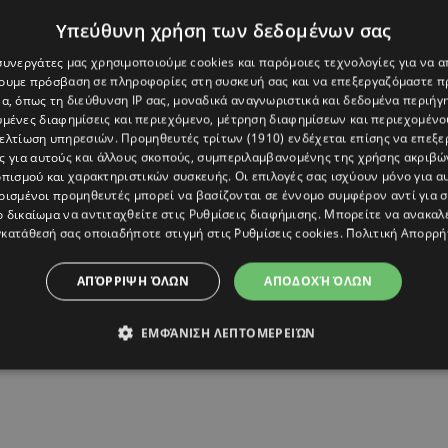
Υπεύθυνη χρήση των δεδομένων σας
 συνεργάτες μας χρησιμοποιούμε cookies και παρόμοιες τεχνολογίες για να
χουμε πρόσβαση σε πληροφορίες στη συσκευή σας και να επεξεργαζόμαστε 
α, όπως τη διεύθυνση IP σας, μοναδικά αναγνωριστικά και δεδομένα περιήγη
υμένες διαφημίσεις και περιεχόμενο, μέτρηση διαφημίσεων και περιεχομένο
βελτίωση υπηρεσιών.
Προμηθευτές τρίτων (1910)
ενδέχεται επίσης να επεξε
ς για αυτούς και άλλους σκοπούς, συμπεριλαμβανομένης της χρήσης ακριβ
πισμού και χαρακτηριστικών συσκευής. Οι επιλογές σας ισχύουν μόνο για α
ρισμένοι προμηθευτές μπορεί να βασίζονται σε έννομο συμφέρον αντί για 
ο δικαίωμα να αντιταχθείτε στις
Ρυθμίσεις διαφήμισης
. Μπορείτε να ανακαλ
κατάθεσή σας οποιαδήποτε στιγμή στις
Ρυθμίσεις cookies
.
Πολιτική Απορρή
ΕΠΕΙΣΟΔΙΟ
,
ΤΑΤΙΑΝΑ ΜΕΤΑΞΑ
ΑΠΌΡΡΙΨΗ ΌΛΩΝ
ΑΠΟΔΟΧΉ ΌΛΩΝ
ΕΜΦΆΝΙΣΗ ΛΕΠΤΟΜΕΡΕΙΏΝ