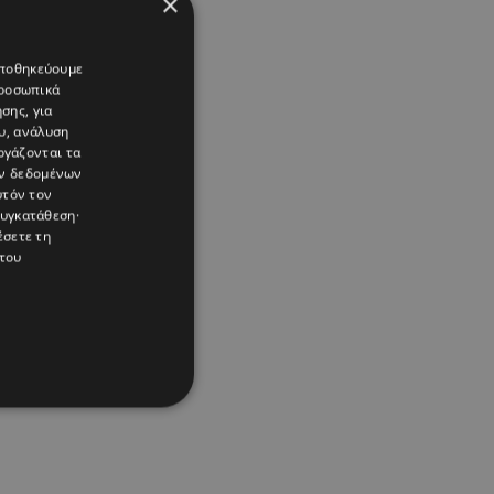
×
 αποθηκεύουμε
προσωπικά
σης, για
υ, ανάλυση
ργάζονται τα
ών δεδομένων
υτόν τον
συγκατάθεση·
έσετε τη
του