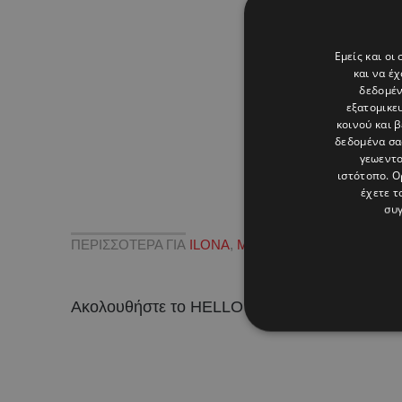
Εμείς και οι
και να έ
δεδομέν
εξατομικε
κοινού και 
δεδομένα σα
γεωεντο
ιστότοπο. Ο
έχετε τ
συγ
ΠΕΡΙΣΣΟΤΕΡΑ ΓΙΑ
ILONA
,
MAKEUP MEETING
,
ΝΕΟ 
Ακολουθήστε το HELLO σε
και
!