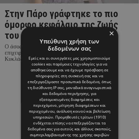
Στην Πάρο γράφτηκε το πιο
όμορφο κεφάλαιο της ζωής
×
του Brahim Díaz
Υπεύθυνη χρήση των
Ο άσος της Real Madrid και η Ισπανίδα
δεδομένων σας
επιχειρηματίας και content creator επέλεξαν τις
Εμείς και οι συνεργάτες μας χρησιμοποιούμε
Κυκλάδες για την ιδιαίτερη αυτή περίσταση.
cookies και παρόμοιες τεχνολογίες για να
αποθηκεύουμε και να έχουμε πρόσβαση σε
πληροφορίες στη συσκευή σας και να
επεξεργαζόμαστε προσωπικά δεδομένα, όπως
08 ΑΥΓΟΥΣΤΟΥ 26 - 17:01
τη διεύθυνση IP σας, μοναδικά αναγνωριστικά
Margarita Psichi
και δεδομένα περιήγησης, για
εξατομικευμένες διαφημίσεις και
περιεχόμενο, μέτρηση διαφημίσεων και
περιεχομένου, ανάλυση κοινού και βελτίωση
υπηρεσιών.
Προμηθευτές τρίτων (1910)
ενδέχεται επίσης να επεξεργάζονται τα
δεδομένα σας για αυτούς και άλλους σκοπούς,
συμπεριλαμβανομένης της χρήσης ακριβών