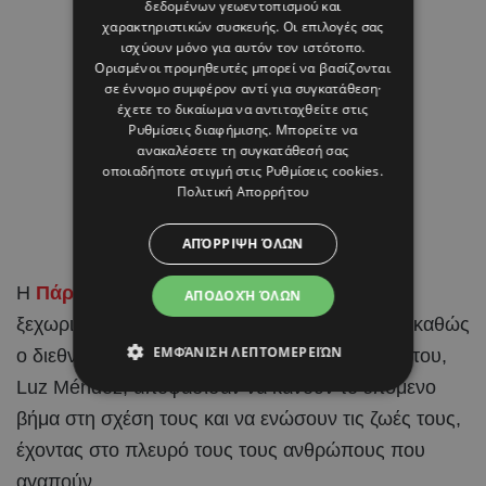
δεδομένων γεωεντοπισμού και
χαρακτηριστικών συσκευής. Οι επιλογές σας
ισχύουν μόνο για αυτόν τον ιστότοπο.
Ορισμένοι προμηθευτές μπορεί να βασίζονται
σε έννομο συμφέρον αντί για συγκατάθεση·
έχετε το δικαίωμα να αντιταχθείτε στις
Ρυθμίσεις διαφήμισης
. Μπορείτε να
ανακαλέσετε τη συγκατάθεσή σας
οποιαδήποτε στιγμή στις
Ρυθμίσεις cookies
.
Πολιτική Απορρήτου
ΑΠΌΡΡΙΨΗ ΌΛΩΝ
Η
Πάρος
έγινε το σκηνικό για μια από τις πιο
ΑΠΟΔΟΧΉ ΌΛΩΝ
ξεχωριστές στιγμές στη ζωή του Brahim Díaz, καθώς
ΕΜΦΆΝΙΣΗ ΛΕΠΤΟΜΕΡΕΙΏΝ
ο διεθνής
ποδοσφαιριστής
και η αγαπημένη του,
Luz Méndez, αποφάσισαν να κάνουν το επόμενο
βήμα στη σχέση τους και να ενώσουν τις ζωές τους,
έχοντας στο πλευρό τους τους ανθρώπους που
αγαπούν.