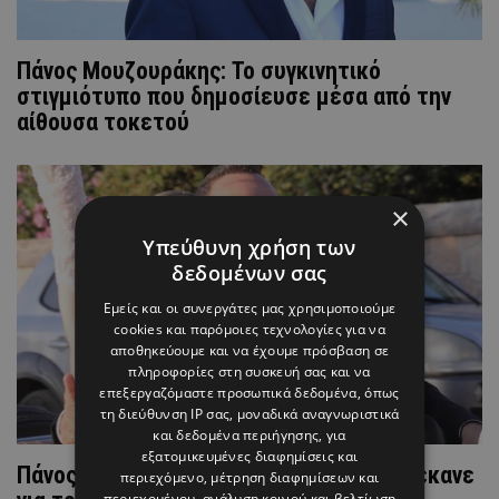
Πάνος Μουζουράκης: Το συγκινητικό
στιγμιότυπο που δημοσίευσε μέσα από την
αίθουσα τοκετού
×
Υπεύθυνη χρήση των
δεδομένων σας
Εμείς και οι συνεργάτες μας χρησιμοποιούμε
cookies και παρόμοιες τεχνολογίες για να
αποθηκεύουμε και να έχουμε πρόσβαση σε
πληροφορίες στη συσκευή σας και να
επεξεργαζόμαστε προσωπικά δεδομένα, όπως
τη διεύθυνση IP σας, μοναδικά αναγνωριστικά
και δεδομένα περιήγησης, για
εξατομικευμένες διαφημίσεις και
Πάνος Μουζουράκης: Η αποκάλυψη που έκανε
περιεχόμενο, μέτρηση διαφημίσεων και
περιεχομένου, ανάλυση κοινού και βελτίωση