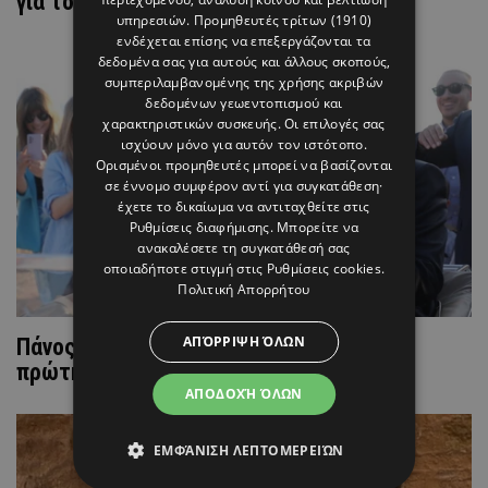
για τον τοκετό της συζύγου του
υπηρεσιών.
Προμηθευτές τρίτων (1910)
ενδέχεται επίσης να επεξεργάζονται τα
δεδομένα σας για αυτούς και άλλους σκοπούς,
συμπεριλαμβανομένης της χρήσης ακριβών
δεδομένων γεωεντοπισμού και
χαρακτηριστικών συσκευής. Οι επιλογές σας
ισχύουν μόνο για αυτόν τον ιστότοπο.
Ορισμένοι προμηθευτές μπορεί να βασίζονται
σε έννομο συμφέρον αντί για συγκατάθεση·
έχετε το δικαίωμα να αντιταχθείτε στις
Ρυθμίσεις διαφήμισης
. Μπορείτε να
ανακαλέσετε τη συγκατάθεσή σας
οποιαδήποτε στιγμή στις
Ρυθμίσεις cookies
.
Πολιτική Απορρήτου
ΑΠΌΡΡΙΨΗ ΌΛΩΝ
Πάνος Μουζουράκης-Μαριλού Κόζαρη: Η
πρώτη φωτογραφία από το μαιευτήριο
ΑΠΟΔΟΧΉ ΌΛΩΝ
ΕΜΦΆΝΙΣΗ ΛΕΠΤΟΜΕΡΕΙΏΝ