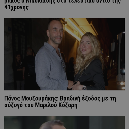
ράκος ο Νικολαΐδης στο τελευταίο αντίο της
41χρονης
Πάνος Μουζουράκης: Βραδινή έξοδος με τη
σύζυγό του Μαριλού Κόζαρη