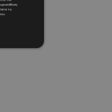
συγκατάθεση·
έσετε τη
του