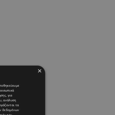
×
 αποθηκεύουμε
προσωπικά
σης, για
υ, ανάλυση
ργάζονται τα
ών δεδομένων
υτόν τον