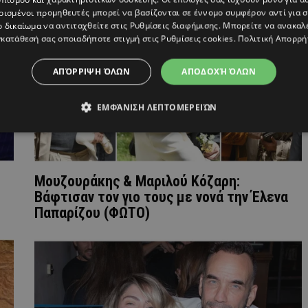
ρισμένοι προμηθευτές μπορεί να βασίζονται σε έννομο συμφέρον αντί για 
ο δικαίωμα να αντιταχθείτε στις
Ρυθμίσεις διαφήμισης
. Μπορείτε να ανακαλ
κατάθεσή σας οποιαδήποτε στιγμή στις
Ρυθμίσεις cookies
.
Πολιτική Απορρή
ΑΠΌΡΡΙΨΗ ΌΛΩΝ
ΑΠΟΔΟΧΉ ΌΛΩΝ
ΕΜΦΆΝΙΣΗ ΛΕΠΤΟΜΕΡΕΙΏΝ
Μουζουράκης & Μαριλού Κόζαρη:
Βάφτισαν τον γιο τους με νονά την Έλενα
Παπαρίζου (ΦΩΤΟ)