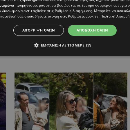
ρισμένοι προμηθευτές μπορεί να βασίζονται σε έννομο συμφέρον αντί για 
ΚΗΣ
,
ΠΑΝΟΣ ΜΟΥΖΟΥΡΑΚΗΣ
ο δικαίωμα να αντιταχθείτε στις
Ρυθμίσεις διαφήμισης
. Μπορείτε να ανακαλ
κατάθεσή σας οποιαδήποτε στιγμή στις
Ρυθμίσεις cookies
.
Πολιτική Απορρή
ΑΠΌΡΡΙΨΗ ΌΛΩΝ
ΑΠΟΔΟΧΉ ΌΛΩΝ
ΕΜΦΆΝΙΣΗ ΛΕΠΤΟΜΕΡΕΙΏΝ