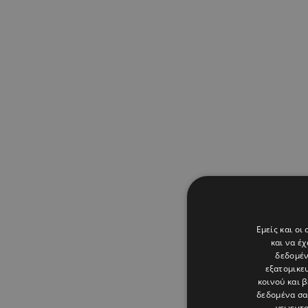
Εμείς και οι
και να έ
δεδομέν
εξατομικε
κοινού και 
δεδομένα σα
γεωεντο