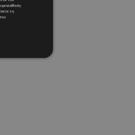
συγκατάθεση·
έσετε τη
του