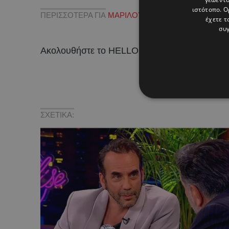
ιστότοπο. Ο
ΠΕΡΙΣΣΟΤΕΡΑ ΓΙΑ
ΜΑΡΙΛΟΥ ΚΟΖΑΡΗ
,
ΜΟΥΖΟΥΡΑ
έχετε τ
συγ
Ακολουθήστε το HELLO σε
και
!
ΣΧΕΤΙΚΑ: