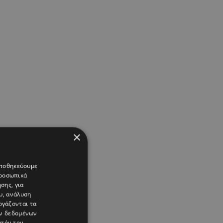
×
 αποθηκεύουμε
προσωπικά
σης, για
υ, ανάλυση
ργάζονται τα
ών δεδομένων
υτόν τον