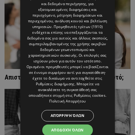
και δεδομένα περιήγησης, για
εξατομικευμένες διαφημίσεις και
περιεχόμενο, μέτρηση διαφημίσεων και
περιεχομένου, ανάλυση κοινού και βελτίωση
υπηρεσιών.
Προμηθευτές τρίτων (1910)
ενδέχεται επίσης να επεξεργάζονται τα
δεδομένα σας για αυτούς και άλλους σκοπούς,
συμπεριλαμβανομένης της χρήσης ακριβών
δεδομένων γεωεντοπισμού και
χαρακτηριστικών συσκευής. Οι επιλογές σας
ισχύουν μόνο για αυτόν τον ιστότοπο.
Ορισμένοι προμηθευτές μπορεί να βασίζονται
σε έννομο συμφέρον αντί για συγκατάθεση·
Απιστία: Σώζεται μια σχέση μετά από αυτό;
έχετε το δικαίωμα να αντιταχθείτε στις
Ρυθμίσεις διαφήμισης
. Μπορείτε να
ανακαλέσετε τη συγκατάθεσή σας
οποιαδήποτε στιγμή στις
Ρυθμίσεις cookies
.
Πολιτική Απορρήτου
ΑΠΌΡΡΙΨΗ ΌΛΩΝ
ΑΠΟΔΟΧΉ ΌΛΩΝ