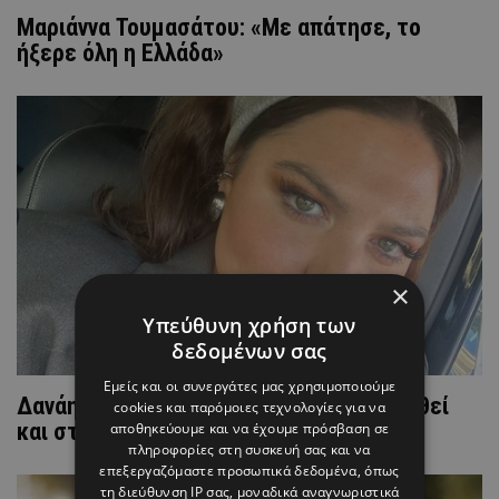
Μαριάννα Τουμασάτου: «Με απάτησε, το
ήξερε όλη η Ελλάδα»
×
Υπεύθυνη χρήση των
δεδομένων σας
Εμείς και οι συνεργάτες μας χρησιμοποιούμε
Δανάη Μπάρκα για την απιστία: Έχω βρεθεί
cookies και παρόμοιες τεχνολογίες για να
και στις δύο περιπτώσεις
αποθηκεύουμε και να έχουμε πρόσβαση σε
πληροφορίες στη συσκευή σας και να
επεξεργαζόμαστε προσωπικά δεδομένα, όπως
τη διεύθυνση IP σας, μοναδικά αναγνωριστικά