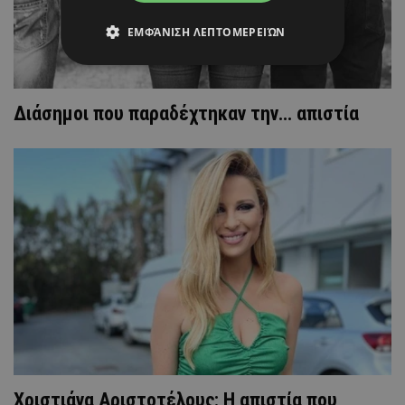
ΕΜΦΆΝΙΣΗ ΛΕΠΤΟΜΕΡΕΙΏΝ
Διάσημοι που παραδέχτηκαν την... απιστία
Xριστιάνα Αριστοτέλους: Η απιστία που