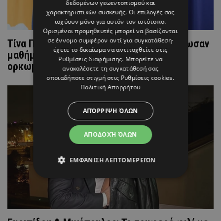
δεδομένων γεωεντοπισμού και
χαρακτηριστικών συσκευής. Οι επιλογές σας
ισχύουν μόνο για αυτόν τον ιστότοπο.
Ορισμένοι προμηθευτές μπορεί να βασίζονται
σε έννομο συμφέρον αντί για συγκατάθεση·
Tίνα Παύλου και Ευανθία Τσολάκη παρέδωσαν
έχετε το δικαίωμα να αντιταχθείτε στις
μαθήματα power dressing στην τελετή
Ρυθμίσεις διαφήμισης
. Μπορείτε να
ορκωμοσίας
ανακαλέσετε τη συγκατάθεσή σας
οποιαδήποτε στιγμή στις
Ρυθμίσεις cookies
.
Πολιτική Απορρήτου
ΑΠΌΡΡΙΨΗ ΌΛΩΝ
ΑΠΟΔΟΧΉ ΌΛΩΝ
ΕΜΦΆΝΙΣΗ ΛΕΠΤΟΜΕΡΕΙΏΝ