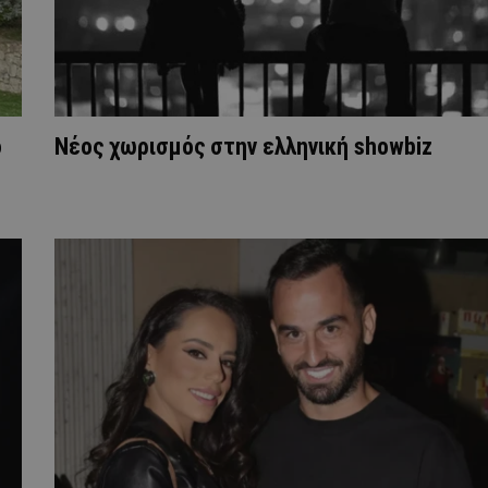
ό
Νέος χωρισμός στην ελληνική showbiz