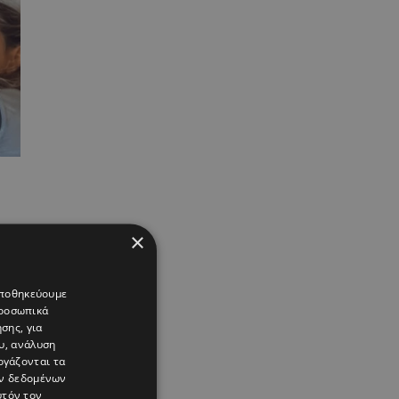
×
 αποθηκεύουμε
προσωπικά
σης, για
υ, ανάλυση
ργάζονται τα
ών δεδομένων
υτόν τον