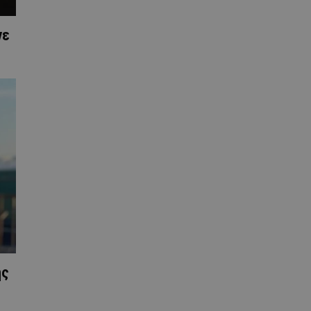
νε
ης