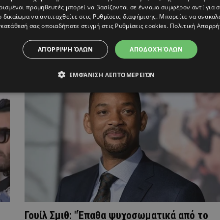
ρισμένοι προμηθευτές μπορεί να βασίζονται σε έννομο συμφέρον αντί για 
ο δικαίωμα να αντιταχθείτε στις
Ρυθμίσεις διαφήμισης
. Μπορείτε να ανακαλ
κατάθεσή σας οποιαδήποτε στιγμή στις
Ρυθμίσεις cookies
.
Πολιτική Απορρή
Η Super Κική χώρισε γιατί ο «καλός» της
ΑΠΌΡΡΙΨΗ ΌΛΩΝ
ΑΠΟΔΟΧΉ ΌΛΩΝ
πήγαινε με άλλες - Πώς το ανακάλυψε;
ΕΜΦΆΝΙΣΗ ΛΕΠΤΟΜΕΡΕΙΏΝ
Γουίλ Σμιθ: "Έπαθα ψυχοσωματικά από το