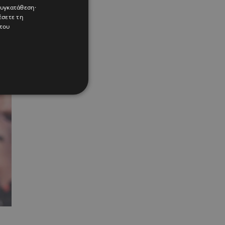
συγκατάθεση·
έσετε τη
του