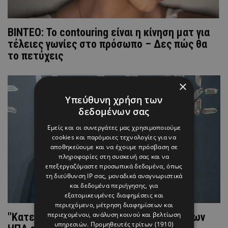
ΒΙΝΤΕΟ: Το contouring είναι η κίνηση ματ για
τέλειες γωνίες στο πρόσωπο – Δες πώς θα
το πετύχεις
×
Υπεύθυνη χρήση των
δεδομένων σας
Εμείς και οι συνεργάτες μας χρησιμοποιούμε
cookies και παρόμοιες τεχνολογίες για να
αποθηκεύουμε και να έχουμε πρόσβαση σε
πληροφορίες στη συσκευή σας και να
επεξεργαζόμαστε προσωπικά δεδομένα, όπως
τη διεύθυνση IP σας, μοναδικά αναγνωριστικά
και δεδομένα περιήγησης, για
εξατομικευμένες διαφημίσεις και
περιεχόμενο, μέτρηση διαφημίσεων και
περιεχομένου, ανάλυση κοινού και βελτίωση
"Κατεβαίνει" ως υποψήφιος Πρόεδρος των
υπηρεσιών.
Προμηθευτές τρίτων (1910)