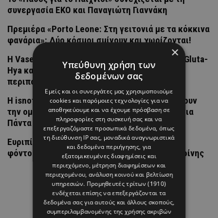
συνεργασία ΕΚΟ και Παναγιώτη Γιαννάκη
Πρεμιέρα «Porto Leone: Στη γειτονιά με τα κόκκινα
φανάρια»: Δύο κόσμοι σμίγουν και χωρίζονται!
×
Η Vaseline λανσάρει τη νέα καινοτόμα σειρά Gluta-
Υπεύθυνη χρήση των
Hya και φέρνει τη δύναμη του serum στην
δεδομένων σας
περιποίηση σώματος
Εμείς και οι συνεργάτες μας χρησιμοποιούμε
H isnotgallery και το Almyra Hotel παρουσιάζουν
cookies και παρόμοιες τεχνολογίες για να
αποθηκεύουμε και να έχουμε πρόσβαση σε
την ομαδική εικαστική έκθεση «Προσωρινά για
πληροφορίες στη συσκευή σας και να
Πάντα | Temporary Forever»
επεξεργαζόμαστε προσωπικά δεδομένα, όπως
τη διεύθυνση IP σας, μοναδικά αναγνωριστικά
Ευριπίδου & Μιχόπουλος: Το τρυφερό φιλί με
και δεδομένα περιήγησης, για
φόντο το μαγευτικό ηλιοβασίλεμα της Σαντορίνης
εξατομικευμένες διαφημίσεις και
περιεχόμενο, μέτρηση διαφημίσεων και
περιεχομένου, ανάλυση κοινού και βελτίωση
υπηρεσιών.
Προμηθευτές τρίτων (1910)
ενδέχεται επίσης να επεξεργάζονται τα
δεδομένα σας για αυτούς και άλλους σκοπούς,
συμπεριλαμβανομένης της χρήσης ακριβών