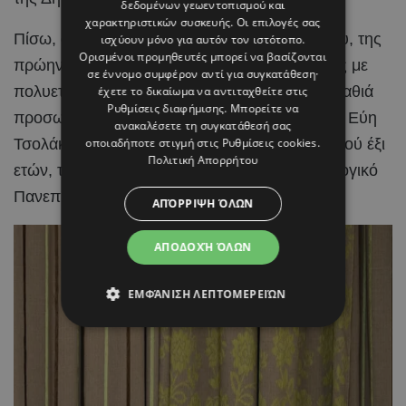
δεδομένων γεωεντοπισμού και
χαρακτηριστικών συσκευής. Οι επιλογές σας
Πίσω, όμως, από το βιογραφικό της δικηγόρου, της
ισχύουν μόνο για αυτόν τον ιστότοπο.
Ορισμένοι προμηθευτές μπορεί να βασίζονται
πρώην δημοτικής συμβούλου και της γυναίκας με
σε έννομο συμφέρον αντί για συγκατάθεση·
πολυετή πολιτική παρουσία, υπάρχει και μια βαθιά
έχετε το δικαίωμα να αντιταχθείτε στις
Ρυθμίσεις διαφήμισης
. Μπορείτε να
προσωπική ιστορία κοινωνικής προσφοράς, η Εύη
ανακαλέσετε τη συγκατάθεσή σας
Τσολάκη υπήρξε ανάδοχη μητέρα ενός κοριτσιού έξι
οποιαδήποτε στιγμή στις
Ρυθμίσεις cookies
.
Πολιτική Απορρήτου
ετών, το οποίο σήμερα σπουδάζει στο Τεχνολογικό
Πανεπιστήμιο Κύπρου.
ΑΠΌΡΡΙΨΗ ΌΛΩΝ
ΑΠΟΔΟΧΉ ΌΛΩΝ
ΕΜΦΆΝΙΣΗ ΛΕΠΤΟΜΕΡΕΙΏΝ