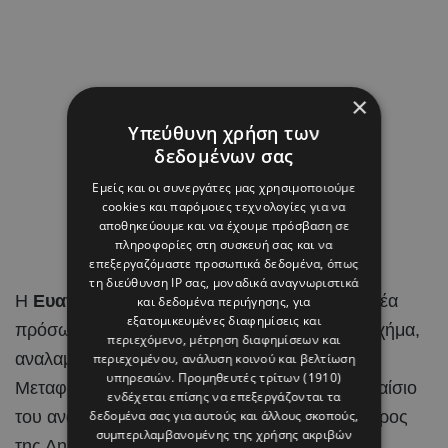
×
Υπεύθυνη χρήση των
δεδομένων σας
Εμείς και οι συνεργάτες μας χρησιμοποιούμε
cookies και παρόμοιες τεχνολογίες για να
αποθηκεύουμε και να έχουμε πρόσβαση σε
πληροφορίες στη συσκευή σας και να
επεξεργαζόμαστε προσωπικά δεδομένα, όπως
τη διεύθυνση IP σας, μοναδικά αναγνωριστικά
Η
Ευανθία – Εύη Τσολάκη
είναι ένα από τα νέα
και δεδομένα περιήγησης, για
εξατομικευμένες διαφημίσεις και
πρόσωπα που εισέρχονται στο κυβερνητικό σχήμα,
περιεχόμενο, μέτρηση διαφημίσεων και
αναλαμβάνοντας την ηγεσία του Υπουργείου
περιεχομένου, ανάλυση κοινού και βελτίωση
υπηρεσιών.
Προμηθευτές τρίτων (1910)
Μεταφορών, Επικοινωνιών και Έργων στο πλαίσιο
ενδέχεται επίσης να επεξεργάζονται τα
του ανασχηματισμού που αποφάσισε ο Πρόεδρος
δεδομένα σας για αυτούς και άλλους σκοπούς,
συμπεριλαμβανομένης της χρήσης ακριβών
της Δημοκρατίας,
Νίκος Χριστοδουλίδης
.