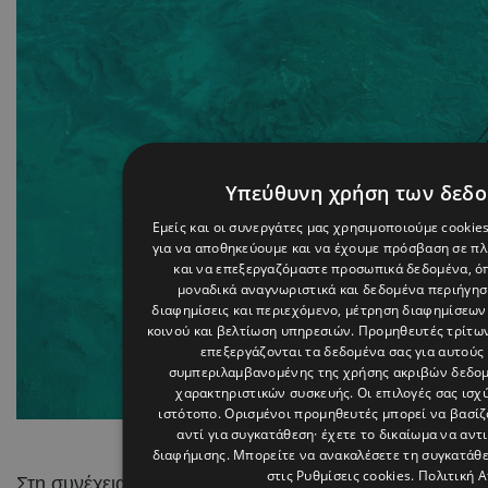
Υπεύθυνη χρήση των δεδ
Εμείς και οι συνεργάτες μας χρησιμοποιούμε cookie
για να αποθηκεύουμε και να έχουμε πρόσβαση σε π
και να επεξεργαζόμαστε προσωπικά δεδομένα, όπ
μοναδικά αναγνωριστικά και δεδομένα περιήγηση
διαφημίσεις και περιεχόμενο, μέτρηση διαφημίσεων
κοινού και βελτίωση υπηρεσιών.
Προμηθευτές τρίτων
επεξεργάζονται τα δεδομένα σας για αυτούς 
συμπεριλαμβανομένης της χρήσης ακριβών δεδο
χαρακτηριστικών συσκευής. Οι επιλογές σας ισχ
ιστότοπο. Ορισμένοι προμηθευτές μπορεί να βασί
instagram
/
Gal Gad
αντί για συγκατάθεση· έχετε το δικαίωμα να αντ
διαφήμισης
. Μπορείτε να ανακαλέσετε τη συγκατάθ
στις
Ρυθμίσεις cookies
.
Πολιτική 
Στη συνέχεια η 41χρονη star, ποζάρει μαζί με τις φίλες 