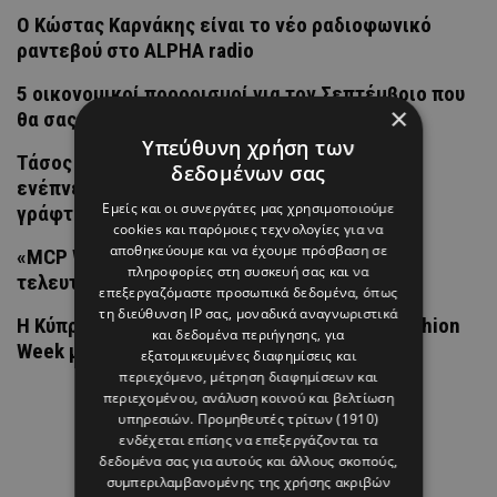
Ο Κώστας Καρνάκης είναι το νέο ραδιοφωνικό
ραντεβού στο ALPHA radio
5 οικονομικοί προορισμοί για τον Σεπτέμβριο που
×
θα σας μαγέψουν
Υπεύθυνη χρήση των
Τάσος Τρύφωνος: Διακοπές στα μέρη που
δεδομένων σας
ενέπνευσαν τον κόσμο του Harry Potter και
Εμείς και οι συνεργάτες μας χρησιμοποιούμε
γράφτηκαν τα πρώτα βιβλία
cookies και παρόμοιες τεχνολογίες για να
αποθηκεύουμε και να έχουμε πρόσβαση σε
«MCP WARRIOR»: Μία μάχη που κρίνεται στο
πληροφορίες στη συσκευή σας και να
τελευταίο λεπτό
επεξεργαζόμαστε προσωπικά δεδομένα, όπως
τη διεύθυνση IP σας, μοναδικά αναγνωριστικά
Η Κύπρια που ταξίδεψε στην Copenhagen Fashion
και δεδομένα περιήγησης, για
Week μαζί με την Άντρη Καραντώνη
εξατομικευμένες διαφημίσεις και
περιεχόμενο, μέτρηση διαφημίσεων και
περιεχομένου, ανάλυση κοινού και βελτίωση
υπηρεσιών.
Προμηθευτές τρίτων (1910)
ενδέχεται επίσης να επεξεργάζονται τα
δεδομένα σας για αυτούς και άλλους σκοπούς,
συμπεριλαμβανομένης της χρήσης ακριβών