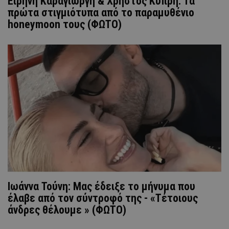
Ειρήνη Καραγιώργη & Χρήστος Κυπρή: Τα
πρώτα στιγμιότυπα από το παραμυθένιο
honeymoon τους (ΦΩΤΟ)
Iωάννα Τούνη: Mας έδειξε το μήνυμα που
έλαβε από τον σύντροφό της - «Τέτοιους
άνδρες θέλουμε » (ΦΩΤΟ)