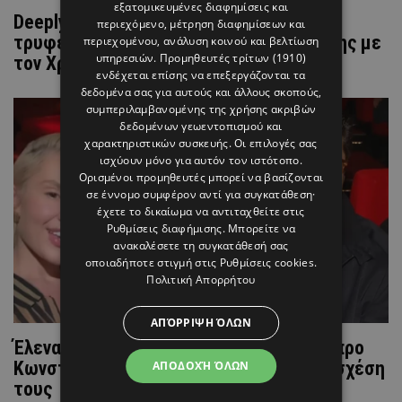
εξατομικευμένες διαφημίσεις και
Deeply in love η Ειρήνη Καραγιώργη: Η
περιεχόμενο, μέτρηση διαφημίσεων και
τρυφερή ανάρτηση για την 5η επέτειο της με
περιεχομένου, ανάλυση κοινού και βελτίωση
υπηρεσιών.
Προμηθευτές τρίτων (1910)
τον Χρήστο Κυπρή (ΒΙΝΤΕΟ)
ενδέχεται επίσης να επεξεργάζονται τα
δεδομένα σας για αυτούς και άλλους σκοπούς,
συμπεριλαμβανομένης της χρήσης ακριβών
δεδομένων γεωεντοπισμού και
χαρακτηριστικών συσκευής. Οι επιλογές σας
ισχύουν μόνο για αυτόν τον ιστότοπο.
Ορισμένοι προμηθευτές μπορεί να βασίζονται
σε έννομο συμφέρον αντί για συγκατάθεση·
έχετε το δικαίωμα να αντιταχθείτε στις
Ρυθμίσεις διαφήμισης
. Μπορείτε να
ανακαλέσετε τη συγκατάθεσή σας
οποιαδήποτε στιγμή στις
Ρυθμίσεις cookies
.
Πολιτική Απορρήτου
ΑΠΌΡΡΙΨΗ ΌΛΩΝ
Έλενα Τσαγκρινού: «Λιώνει» για τον Λάμπρο
Κωνσταντάρα – Τα πρώτα λόγια για την σχέση
ΑΠΟΔΟΧΉ ΌΛΩΝ
τους