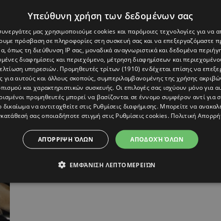
Υπεύθυνη χρήση των δεδομένων σας
 συνεργάτες μας χρησιμοποιούμε cookies και παρόμοιες τεχνολογίες για να
χουμε πρόσβαση σε πληροφορίες στη συσκευή σας και να επεξεργαζόμαστε 
α, όπως τη διεύθυνση IP σας, μοναδικά αναγνωριστικά και δεδομένα περιήγη
υμένες διαφημίσεις και περιεχόμενο, μέτρηση διαφημίσεων και περιεχομένο
“Mr
Chris Noth: O πρωταγωνιστής του "Sex & th
βελτίωση υπηρεσιών.
Προμηθευτές τρίτων (1910)
ενδέχεται επίσης να επεξε
City" κατηγορείται για σεξουαλική
ς για αυτούς και άλλους σκοπούς, συμπεριλαμβανομένης της χρήσης ακριβ
παρενόχληση – Η απάντησή του
πισμού και χαρακτηριστικών συσκευής. Οι επιλογές σας ισχύουν μόνο για α
ρισμένοι προμηθευτές μπορεί να βασίζονται σε έννομο συμφέρον αντί για 
ο δικαίωμα να αντιταχθείτε στις
Ρυθμίσεις διαφήμισης
. Μπορείτε να ανακαλ
κατάθεσή σας οποιαδήποτε στιγμή στις
Ρυθμίσεις cookies
.
Πολιτική Απορρή
ΑΠΌΡΡΙΨΗ ΌΛΩΝ
ΑΠΟΔΟΧΉ ΌΛΩΝ
ΕΜΦΆΝΙΣΗ ΛΕΠΤΟΜΕΡΕΙΏΝ