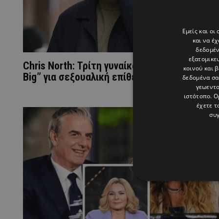
Εμείς και οι
και να έ
δεδομέν
εξατομικε
Chris North: Τρίτη γυναίκα καταγγέλλει τον 
κοινού και 
Big” για σεξουαλική επίθεση
δεδομένα σα
γεωεντο
ιστότοπο. Ο
έχετε τ
συγ