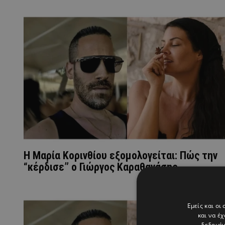
Η Μαρία Κορινθίου εξομολογείται: Πώς την
“κέρδισε” ο Γιώργος Καραθανάσης
Εμείς και οι
και να έ
δεδομέν