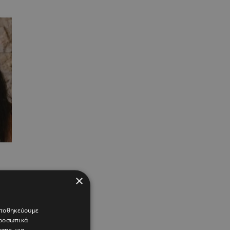
×
 αποθηκεύουμε
προσωπικά
σης, για