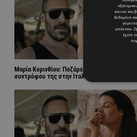
εξατομικε
κοινού και 
δεδομένα σα
γεωεντο
ιστότοπο. Ο
έχετε τ
συγ
Μαρία Κορινθίου: Ποζάρει στην αγκαλιά του
συντρόφου της στην Ιταλία (ΦΩΤΟ)