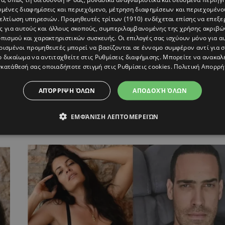
υμένες διαφημίσεις και περιεχόμενο, μέτρηση διαφημίσεων και περιεχομένο
βελτίωση υπηρεσιών.
Προμηθευτές τρίτων (1910)
ενδέχεται επίσης να επεξε
ς για αυτούς και άλλους σκοπούς, συμπεριλαμβανομένης της χρήσης ακριβ
πισμού και χαρακτηριστικών συσκευής. Οι επιλογές σας ισχύουν μόνο για α
ρισμένοι προμηθευτές μπορεί να βασίζονται σε έννομο συμφέρον αντί για 
ο δικαίωμα να αντιταχθείτε στις
Ρυθμίσεις διαφήμισης
. Μπορείτε να ανακαλ
κατάθεσή σας οποιαδήποτε στιγμή στις
Ρυθμίσεις cookies
.
Πολιτική Απορρή
ΑΠΌΡΡΙΨΗ ΌΛΩΝ
ΑΠΟΔΟΧΉ ΌΛΩΝ
Μαρία Κορινθίου: Το πολυτελές δώρο-έκπλ
ΕΜΦΆΝΙΣΗ ΛΕΠΤΟΜΕΡΕΙΏΝ
του Γιώργου Καραθανάση για τη γιορτή της