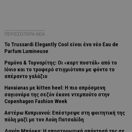
ΠΕΡΙΣΣΟΤΕΡΑ ΝΕΑ
Το Trussardi Elegantly Cool είναι ένα νέο Eau de
Parfum Lumineuse
Ραμόνα & Τορναρίτης: Οι «καρτ ποστάλ» από το
Ιόνιο και το τρυφερό στιγμιότυπο με φόντο το
απέραντο γαλάζιο
Havaianas με kitten heel: Η πιο απρόσμενη
σαγιονάρα της σεζόν έκανε ντεμπούτο στην
Copenhagen Fashion Week
Αστέρω Κυπριανού: Επέστρεψε στη φοιτητική της
πόλη μαζί με τον Λούη Πατσαλίδη
Δανάη Μπάρκα: Η αποστομωτική απάντησή της σε