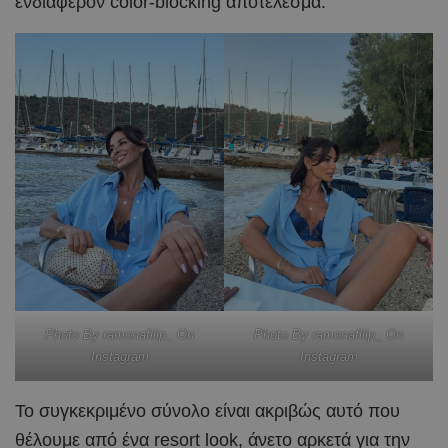
ενδιαφέρον color-blocking αποτέλεσμα.
Photo By ramonafilip_ On
Photo By ramonafilip_ On
Instagram
Instagram
Το συγκεκριμένο σύνολο είναι ακριβώς αυτό που
θέλουμε από ένα resort look, άνετο αρκετά για την