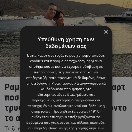
×
Υπεύθυνη χρήση των
δεδομένων σας
Εμείς και οι συνεργάτες μας χρησιμοποιούμε
cookies και παρόμοιες τεχνολογίες για να
αποθηκεύουμε και να έχουμε πρόσβαση σε
πληροφορίες στη συσκευή σας και να
επεξεργαζόμαστε προσωπικά δεδομένα, όπως
τη διεύθυνση IP σας, μοναδικά αναγνωριστικά
Ραμόνα & Τορναρίτης: Οι «καρτ
και δεδομένα περιήγησης, για
ποστάλ» από το Ιόνιο και το
εξατομικευμένες διαφημίσεις και
περιεχόμενο, μέτρηση διαφημίσεων και
τρυφερό στιγμιότυπο με φόντο
περιεχομένου, ανάλυση κοινού και βελτίωση
υπηρεσιών.
Προμηθευτές τρίτων (1910)
το απέραντο γαλάζιο
ενδέχεται επίσης να επεξεργάζονται τα
δεδομένα σας για αυτούς και άλλους σκοπούς,
Το ζευγάρι απολαμβάνει τις καλοκαιρινές του
συμπεριλαμβανομένης της χρήσης ακριβών