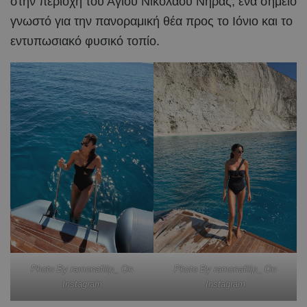
στην περιοχή του Αγίου Νικολάου Νηράς, ένα σημείο
γνωστό για την πανοραμική θέα προς το Ιόνιο και το
εντυπωσιακό φυσικό τοπίο.
Photo By ramonafilip_ On
Photo By ramonafilip_ On
Instagram
Instagram