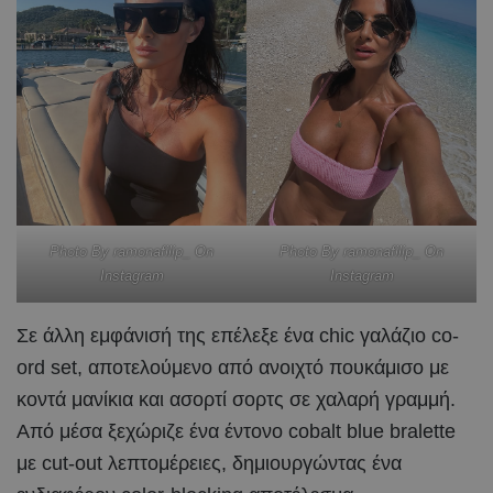
Photo By ramonafilip_ On
Photo By ramonafilip_ On
Instagram
Instagram
Σε άλλη εμφάνισή της επέλεξε ένα chic γαλάζιο co-
ord set, αποτελούμενο από ανοιχτό πουκάμισο με
κοντά μανίκια και ασορτί σορτς σε χαλαρή γραμμή.
Από μέσα ξεχώριζε ένα έντονο cobalt blue bralette
με cut-out λεπτομέρειες, δημιουργώντας ένα