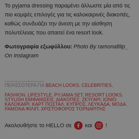
Το pyjama dressing παραμένει άλλωστε μία από τις
πιο κομψές επιλογές για τις καλοκαιρινές διακοπές,
καθώς συνδυάζει την άνεση με την αίσθηση
πολυτέλειας που απαιτεί ένα resort look.
Φωτογραφία εξωφύλλου:
Photo By ramonafilip_
On Instagram
ΠΕΡΙΣΣΟΤΕΡΑ ΓΙΑ
BEACH LOOKS
,
CELEBRITIES
,
FASHION
,
LIFESTYLE
,
PYJAMA SET
,
RESORT LOOKS
,
STYLISH ΕΜΦΑΝΙΣΕΙΣ
,
ΔΙΑΚΟΠΕΣ
,
ΖΕΥΓΑΡΙ
,
ΙΟΝΙΟ
,
ΚΑΛΟΚΑΙΡΙ
,
ΚΑΡΤ ΠΟΣΤΑΛ
,
ΚΥΠΡΟΣ
,
ΛΕΥΚΑΔΑ
,
ΜΟΔΑ
,
ΡΑΜΟΝΑ ΦΙΛΙΠ
,
ΧΡΙΣΤΟΦΟΡΟΣ ΤΟΡΝΑΡΙΤΗΣ
Ακολουθήστε το HELLO σε
και
!