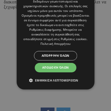
δεδομένων γεωεντοπισμού και
διακοπές στα νησιά του Ιονίου, με τη Ραμόνα Φίλιπ να
χαρακτηριστικών συσκευής. Οι επιλογές σας
ξεχωρίζει για τα chic beach και resort looks της.
ισχύουν μόνο για αυτόν τον ιστότοπο.
Ορισμένοι προμηθευτές μπορεί να βασίζονται
σε έννομο συμφέρον αντί για συγκατάθεση·
07 ΑΥΓΟΥΣΤΟΥ 26 - 15:45
έχετε το δικαίωμα να αντιταχθείτε στις
Μαρία Καραμάνου
Ρυθμίσεις διαφήμισης
. Μπορείτε να
ανακαλέσετε τη συγκατάθεσή σας
οποιαδήποτε στιγμή στις
Ρυθμίσεις cookies
.
Πολιτική Απορρήτου
ΑΠΌΡΡΙΨΗ ΌΛΩΝ
ΑΠΟΔΟΧΉ ΌΛΩΝ
ΕΜΦΆΝΙΣΗ ΛΕΠΤΟΜΕΡΕΙΏΝ