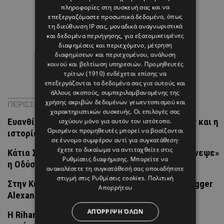
πληροφορίες στη συσκευή σας και να
επεξεργαζόμαστε προσωπικά δεδομένα, όπως
τη διεύθυνση IP σας, μοναδικά αναγνωριστικά
και δεδομένα περιήγησης, για εξατομικευμένες
διαφημίσεις και περιεχόμενο, μέτρηση
διαφημίσεων και περιεχομένου, ανάλυση
κοινού και βελτίωση υπηρεσιών.
Προμηθευτές
τρίτων (1910)
ενδέχεται επίσης να
επεξεργάζονται τα δεδομένα σας για αυτούς και
άλλους σκοπούς, συμπεριλαμβανομένης της
χρήσης ακριβών δεδομένων γεωεντοπισμού και
ΠΕΡΙΣΣΟΤΕΡΑ ΝΕΑ
χαρακτηριστικών συσκευής. Οι επιλογές σας
Ευανθία Τσολάκη: Η νέα Υπουργός Μεταφορών και η
ισχύουν μόνο για αυτόν τον ιστότοπο.
Ορισμένοι προμηθευτές μπορεί να βασίζονται
ιστορία της αναδοχής
σε έννομο συμφέρον αντί για συγκατάθεση·
έχετε το δικαίωμα να αντιταχθείτε στις
Κάτια Σάββα: Διακοπές στα μέρη όπου «ζωντάνεψε»
Ρυθμίσεις διαφήμισης
. Μπορείτε να
η Οδύσσεια του Christopher Nolan
ανακαλέσετε τη συγκατάθεσή σας οποιαδήποτε
στιγμή στις
Ρυθμίσεις cookies
.
Πολιτική
Στην Κύπρο για διακοπές η γνωστή fashion blogger
Απορρήτου
Alexandra Lapp
ΑΠΌΡΡΙΨΗ ΌΛΩΝ
Η Rihanna επέστρεψε στα Μπαρμπάντος και