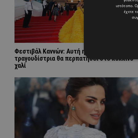
ιστότοπο. Ο
έχετε τ
συγ
Φεστιβάλ Καννών: Αυτή η γνωστή Κύπρια
τραγουδίστρια θα περπατήσει στο κόκκινο
χαλί