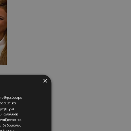
×
ν
 αποθηκεύουμε
προσωπικά
σης, για
υ, ανάλυση
ργάζονται τα
ών δεδομένων
υτόν τον