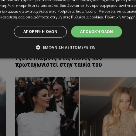
ρισμένοι προμηθευτές μπορεί να βασίζονται σε έννομο συμφέρον αντί για 
ο δικαίωμα να αντιταχθείτε στις
Ρυθμίσεις διαφήμισης
. Μπορείτε να ανακαλ
κατάθεσή σας οποιαδήποτε στιγμή στις
Ρυθμίσεις cookies
.
Πολιτική Απορρή
ΑΠΌΡΡΙΨΗ ΌΛΩΝ
ΑΠΟΔΟΧΉ ΌΛΩΝ
ΕΜΦΆΝΙΣΗ ΛΕΠΤΟΜΕΡΕΙΏΝ
Γιώργος Λάνθιμος: Βραβείο ερμηνείας στον
Τζέσε Πλέμονς στις Κάννες που
πρωταγωνιστεί στην ταινία του