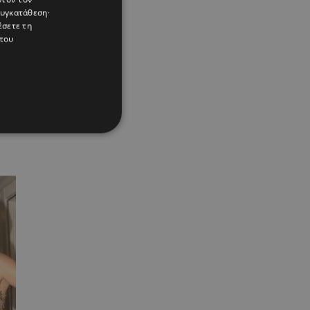
συγκατάθεση·
έσετε τη
του