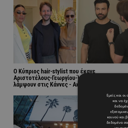
Ο Κύπριος hair-stylist που έκανε
Αριστοτέλους-Γεωργίου-Ήβη και Σιμόνη να
λάμψουν στις Κάννες - Ακολούθησε τα tips
Εμείς και οι
και να έ
δεδομέν
εξατομικε
κοινού και 
δεδομένα σα
γεωεντο