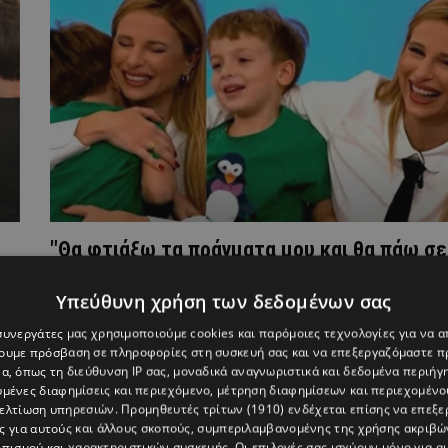
"Θα φτιάξω τα πράγματα μου και θα πάω σε
άλλη οικογένεια": Η ατάκα του Efrem Jr. στη
Αριστοτέλους
Υπεύθυνη χρήση των δεδομένων σας
 συνεργάτες μας χρησιμοποιούμε cookies και παρόμοιες τεχνολογίες για να
χουμε πρόσβαση σε πληροφορίες στη συσκευή σας και να επεξεργαζόμαστε 
α, όπως τη διεύθυνση IP σας, μοναδικά αναγνωριστικά και δεδομένα περιήγη
υμένες διαφημίσεις και περιεχόμενο, μέτρηση διαφημίσεων και περιεχομένο
βελτίωση υπηρεσιών.
Προμηθευτές τρίτων (1910)
ενδέχεται επίσης να επεξε
ς για αυτούς και άλλους σκοπούς, συμπεριλαμβανομένης της χρήσης ακριβ
πισμού και χαρακτηριστικών συσκευής. Οι επιλογές σας ισχύουν μόνο για α