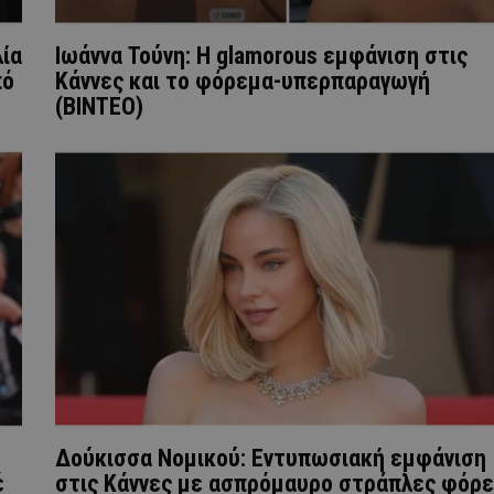
ία
Ιωάννα Τούνη: Η glamorous εμφάνιση στις
πό
Κάννες και το φόρεμα-υπερπαραγωγή
(ΒΙΝΤΕΟ)
Δούκισσα Νομικού: Εντυπωσιακή εμφάνιση
έ
στις Κάννες με ασπρόμαυρο στράπλες φόρ