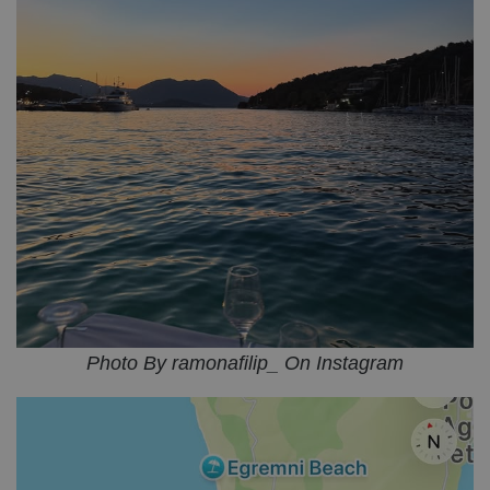
Photo By ramonafilip_ On Instagram