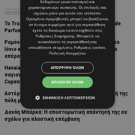
δεδομένων γεωεντοπισμού και
χαρακτηριστικών συσκευής. Οι επιλογές σας
ΠΕΡΙΣΣΟΤΕΡΑ ΝΕΑ
ισχύουν μόνο για αυτόν τον ιστότοπο.
Ορισμένοι προμηθευτές μπορεί να βασίζονται
Το Trussardi Elegantly Cool είναι ένα νέο Eau de
σε έννομο συμφέρον αντί για συγκατάθεση·
Parfum Lumineuse
έχετε το δικαίωμα να αντιταχθείτε στις
Ρυθμίσεις διαφήμισης
. Μπορείτε να
Ραμόνα & Τορναρίτης: Οι «καρτ ποστάλ» από το
ανακαλέσετε τη συγκατάθεσή σας
οποιαδήποτε στιγμή στις
Ρυθμίσεις cookies
.
Ιόνιο και το τρυφερό στιγμιότυπο με φόντο το
Πολιτική Απορρήτου
απέραντο γαλάζιο
Havaianas με kitten heel: Η πιο απρόσμενη
ΑΠΌΡΡΙΨΗ ΌΛΩΝ
σαγιονάρα της σεζόν έκανε ντεμπούτο στην
Copenhagen Fashion Week
ΑΠΟΔΟΧΉ ΌΛΩΝ
Αστέρω Κυπριανού: Επέστρεψε στη φοιτητική της
ΕΜΦΆΝΙΣΗ ΛΕΠΤΟΜΕΡΕΙΏΝ
πόλη μαζί με τον Λούη Πατσαλίδη
Δανάη Μπάρκα: Η αποστομωτική απάντησή της σε
σχόλιο για πλαστική επέμβαση