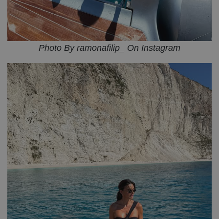
Photo By ramonafilip_ On Instagram