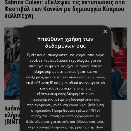
Sabrina Culver: «Έκλεψε» τις εντυπώσεις στο
Φεστιβάλ των Καννών με δημιουργία Κύπριου
καλλιτέχνη
×
Υπεύθυνη χρήση των
δεδομένων σας
Εμείς και οι συνεργάτες μας χρησιμοποιούμε
cookies και παρόμοιες τεχνολογίες για να
αποθηκεύουμε και να έχουμε πρόσβαση σε
πληροφορίες στη συσκευή σας και να
επεξεργαζόμαστε προσωπικά δεδομένα, όπως
τη διεύθυνση IP σας, μοναδικά αναγνωριστικά
και δεδομένα περιήγησης, για
εξατομικευμένες διαφημίσεις και
περιεχόμενο, μέτρηση διαφημίσεων και
περιεχομένου, ανάλυση κοινού και βελτίωση
Ιωάννα Τούνη: Αυτό είναι το ποσό που
υπηρεσιών.
Προμηθευτές τρίτων (1910)
πλήρωσε για να περπατήσει στις Κάννες
ενδέχεται επίσης να επεξεργάζονται τα
(ΒΙΝΤΕΟ)
δεδομένα σας για αυτούς και άλλους σκοπούς,
συμπεριλαμβανομένης της χρήσης ακριβών