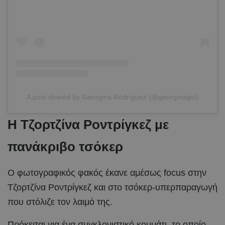
A post shared by Georgina Rodríguez (@georginagio)
Η Τζορτζίνα Ροντρίγκεζ με
πανάκριβο τσόκερ
Ο φωτογραφικός φακός έκανε αμέσως focus στην
Τζορτζίνα Ροντρίγκεζ και στο τσόκερ-υπερπαραγωγή
που στόλιζε τον λαιμό της.
Πρόκειται για ένα συγκλονιστικό κομμάτι, το οποίο