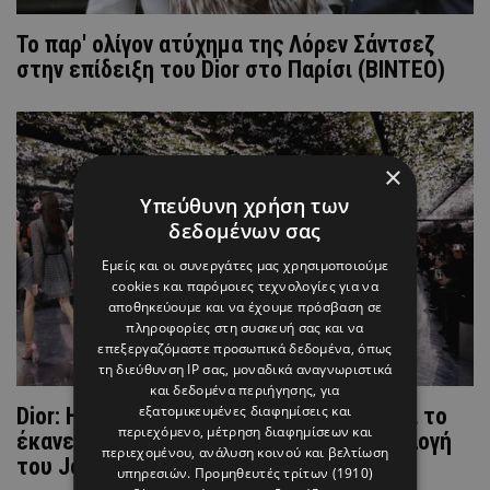
Το παρ' ολίγον ατύχημα της Λόρεν Σάντσεζ
στην επίδειξη του Dior στο Παρίσι (ΒΙΝΤΕΟ)
×
Υπεύθυνη χρήση των
δεδομένων σας
Εμείς και οι συνεργάτες μας χρησιμοποιούμε
cookies και παρόμοιες τεχνολογίες για να
αποθηκεύουμε και να έχουμε πρόσβαση σε
πληροφορίες στη συσκευή σας και να
επεξεργαζόμαστε προσωπικά δεδομένα, όπως
τη διεύθυνση IP σας, μοναδικά αναγνωριστικά
και δεδομένα περιήγησης, για
εξατομικευμένες διαφημίσεις και
Dior: Η Υψηλή Ραπτική αλλάζει εποχή και το
περιεχόμενο, μέτρηση διαφημίσεων και
έκανε μέσα από την πρώτη couture συλλογή
περιεχομένου, ανάλυση κοινού και βελτίωση
του Jonathan Anderson
υπηρεσιών.
Προμηθευτές τρίτων (1910)