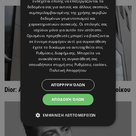
ενδέχεται επίσης να επεξεργάζονται τα
δεδομένα σας για αυτούς και άλλους σκοπούς,
συμπεριλαμβανομένης της χρήσης ακριβών
δεδομένων γεωεντοπισμού και
χαρακτηριστικών συσκευής. Οι επιλογές σας
ισχύουν μόνο για αυτόν τον ιστότοπο.
Ορισμένοι προμηθευτές μπορεί να βασίζονται
σε έννομο συμφέρον αντί για συγκατάθεση·
έχετε το δικαίωμα να αντιταχθείτε στις
Ρυθμίσεις διαφήμισης
. Μπορείτε να
ανακαλέσετε τη συγκατάθεσή σας
οποιαδήποτε στιγμή στις
Ρυθμίσεις cookies
.
Πολιτική Απορρήτου
ΑΠΌΡΡΙΨΗ ΌΛΩΝ
Dior: Αυτός είναι ο νέος ambassador του οίκου
ΑΠΟΔΟΧΉ ΌΛΩΝ
ΕΜΦΆΝΙΣΗ ΛΕΠΤΟΜΕΡΕΙΏΝ