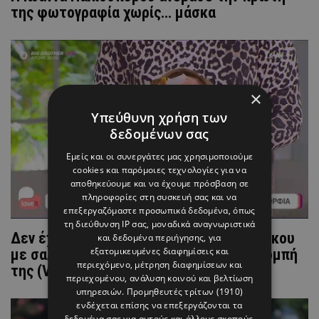
της φωτογραφία χωρίς... μάσκα
×
Υπεύθυνη χρήση των
δεδομένων σας
Εμείς και οι συνεργάτες μας χρησιμοποιούμε
cookies και παρόμοιες τεχνολογίες για να
αποθηκεύουμε και να έχουμε πρόσβαση σε
πληροφορίες στη συσκευή σας και να
επεξεργαζόμαστε προσωπικά δεδομένα, όπως
τη διεύθυνση IP σας, μοναδικά αναγνωριστικά
Δεν έχεις δει καλύτερο! Η Ιωάννα Μαλέσκου
και δεδομένα περιήγησης, για
εξατομικευμένες διαφημίσεις και
με σαλιγκάρια στο πρόσωπο... στην εκπομπή
περιεχόμενο, μέτρηση διαφημίσεων και
της (VID)
περιεχομένου, ανάλυση κοινού και βελτίωση
υπηρεσιών.
Προμηθευτές τρίτων (1910)
ενδέχεται επίσης να επεξεργάζονται τα
δεδομένα σας για αυτούς και άλλους σκοπούς,