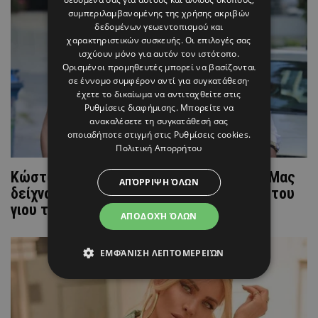
συμπεριλαμβανομένης της χρήσης ακριβών
δεδομένων γεωεντοπισμού και
χαρακτηριστικών συσκευής. Οι επιλογές σας
ισχύουν μόνο για αυτόν τον ιστότοπο.
Ορισμένοι προμηθευτές μπορεί να βασίζονται
σε έννομο συμφέρον αντί για συγκατάθεση·
έχετε το δικαίωμα να αντιταχθείτε στις
Ρυθμίσεις διαφήμισης
. Μπορείτε να
ανακαλέσετε τη συγκατάθεσή σας
οποιαδήποτε στιγμή στις
Ρυθμίσεις cookies
.
Πολιτική Απορρήτου
Κώστας Σόμμερ – Βαλεντίνη Παπαδάκη: Μας
ΑΠΌΡΡΙΨΗ ΌΛΩΝ
δείχνουν για πρώτη φορά το προσωπάκι του
γιου τους
ΑΠΟΔΟΧΉ ΌΛΩΝ
ΕΜΦΆΝΙΣΗ ΛΕΠΤΟΜΕΡΕΙΏΝ