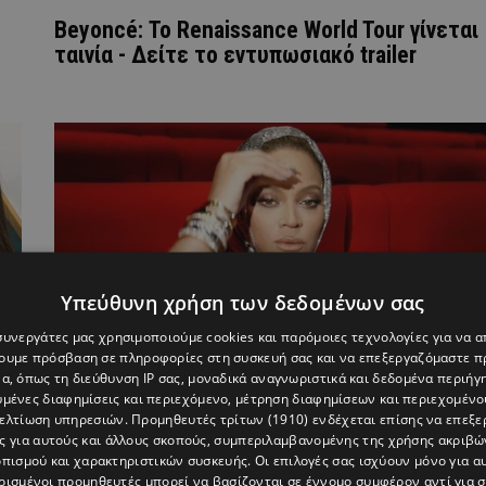
Beyoncé: Το Renaissance World Tour γίνεται
ταινία - Δείτε το εντυπωσιακό trailer
Υπεύθυνη χρήση των δεδομένων σας
 συνεργάτες μας χρησιμοποιούμε cookies και παρόμοιες τεχνολογίες για να
χουμε πρόσβαση σε πληροφορίες στη συσκευή σας και να επεξεργαζόμαστε 
α, όπως τη διεύθυνση IP σας, μοναδικά αναγνωριστικά και δεδομένα περιήγη
υμένες διαφημίσεις και περιεχόμενο, μέτρηση διαφημίσεων και περιεχομένο
βελτίωση υπηρεσιών.
Προμηθευτές τρίτων (1910)
ενδέχεται επίσης να επεξε
Beyonce: Ανακοίνωσε την περιοδεία της για
ς για αυτούς και άλλους σκοπούς, συμπεριλαμβανομένης της χρήσης ακριβ
2023 με μία απίστευτη φωτογραφία
πισμού και χαρακτηριστικών συσκευής. Οι επιλογές σας ισχύουν μόνο για α
ρισμένοι προμηθευτές μπορεί να βασίζονται σε έννομο συμφέρον αντί για 