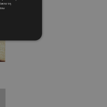
έσετε τη
του