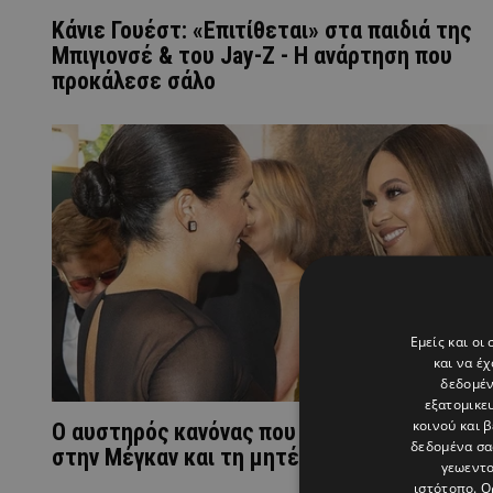
Κάνιε Γουέστ: «Επιτίθεται» στα παιδιά της
Μπιγιονσέ & του Jay-Z - Η ανάρτηση που
προκάλεσε σάλο
Εμείς και οι
και να έ
δεδομέν
εξατομικε
κοινού και 
Ο αυστηρός κανόνας που έθεσε η Beyoncé
δεδομένα σα
στην Μέγκαν και τη μητέρα της
γεωεντο
ιστότοπο. Ο