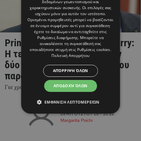
δεδομένων γεωεντοπισμού και
χαρακτηριστικών συσκευής. Οι επιλογές σας
ισχύουν μόνο για αυτόν τον ιστότοπο.
Ορισμένοι προμηθευτές μπορεί να βασίζονται
σε έννομο συμφέρον αντί για συγκατάθεση·
έχετε το δικαίωμα να αντιταχθείτε στις
Ρυθμίσεις διαφήμισης
. Μπορείτε να
Prince William και Prince Harry:
ανακαλέσετε τη συγκατάθεσή σας
οποιαδήποτε στιγμή στις
Ρυθμίσεις cookies
.
Η τελευταία συνάντηση των
Πολιτική Απορρήτου
δύο αδελφών και η σχέση που
ΑΠΌΡΡΙΨΗ ΌΛΩΝ
παραμένει στον πάγο
ΑΠΟΔΟΧΉ ΌΛΩΝ
Για χρόνια υπήρξαν σχεδόν αχώριστοι.
ΕΜΦΆΝΙΣΗ ΛΕΠΤΟΜΕΡΕΙΏΝ
09 ΑΥΓΟΥΣΤΟΥ 26 - 10:22
Margarita Psichi