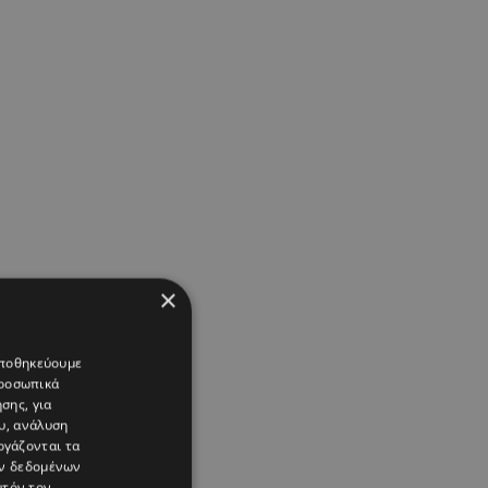
×
 αποθηκεύουμε
προσωπικά
σης, για
υ, ανάλυση
ργάζονται τα
ών δεδομένων
υτόν τον