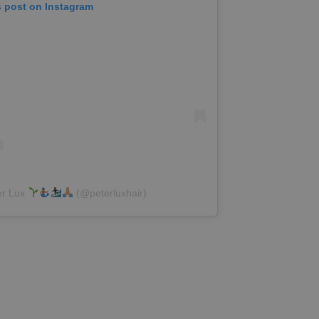
s post on Instagram
er Lux
(@peterluxhair)