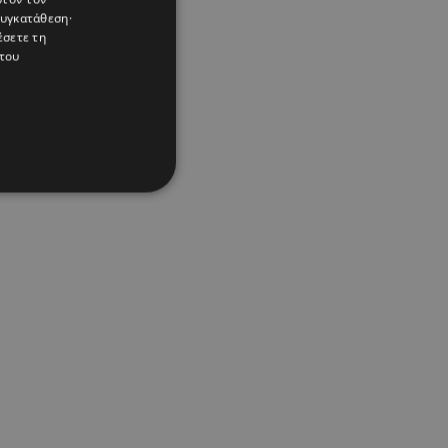
συγκατάθεση·
έσετε τη
του