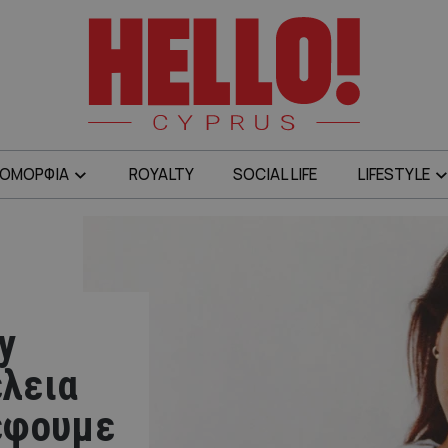
ΟΜΟΡΦΙΑ
ROYALTY
SOCIAL LIFE
LIFESTYLE
ry
έλεια
έφουμε