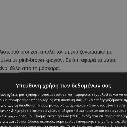
ιστερού bronzer, απαλά τονισμένα ζυγωματικά με
ένα με pink-brown κραγιόν. Σε ό,τι αφορά τα μάτια,
 είναι άλλο από τη μάσκαρα.
την εποχή που η επιδερμίδα έχει πάρει ένα ηλιοκαμμένο
Υπεύθυνη χρήση των δεδομένων σας
νώ παράλληλα δεν αποτελείται από καμία υπερβολή και
 συνεργάτες μας χρησιμοποιούμε cookies και παρόμοιες τεχνολογίες για να
χουμε πρόσβαση σε πληροφορίες στη συσκευή σας και να επεξεργαζόμαστε 
α, όπως τη διεύθυνση IP σας, μοναδικά αναγνωριστικά και δεδομένα περιήγη
υμένες διαφημίσεις και περιεχόμενο, μέτρηση διαφημίσεων και περιεχομένο
βελτίωση υπηρεσιών.
Προμηθευτές τρίτων (1910)
ενδέχεται επίσης να επεξε
ς για αυτούς και άλλους σκοπούς, συμπεριλαμβανομένης της χρήσης ακριβ
πισμού και χαρακτηριστικών συσκευής. Οι επιλογές σας ισχύουν μόνο για α