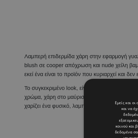
Λαμπερή επιδερμίδα χάρη στην εφαρμογή γυαλ
blush σε cooper απόχρωση και nude χείλη βαμμ
εκεί ένα είναι το προϊόν που κυριαρχεί και δεν
Το συγκεκριμένο look, είναι ιδανικό για αυτή 
χρώμα, χάρη στο μαύρισμα του καλοκαιριού, ε
Εμείς και οι
χαρίζει ένα φυσικό, λαμπερό αποτέλεσμα.
και να έ
δεδομέν
εξατομικε
κοινού και 
δεδομένα σα
γεωεντο