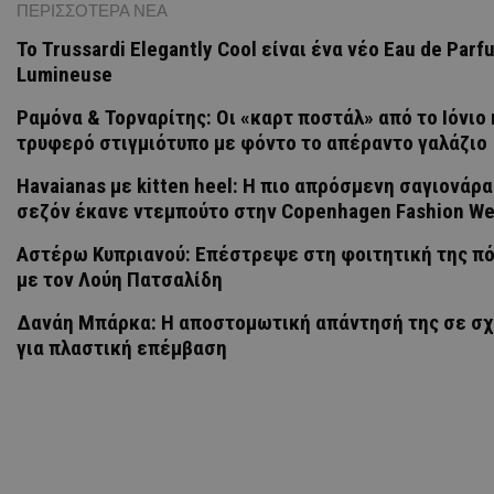
ΠΕΡΙΣΣΟΤΕΡΑ ΝΕΑ
Το Trussardi Elegantly Cool είναι ένα νέο Eau de Parf
Lumineuse
Ραμόνα & Τορναρίτης: Οι «καρτ ποστάλ» από το Ιόνιο 
τρυφερό στιγμιότυπο με φόντο το απέραντο γαλάζιο
Havaianas με kitten heel: Η πιο απρόσμενη σαγιονάρα
σεζόν έκανε ντεμπούτο στην Copenhagen Fashion W
Αστέρω Κυπριανού: Επέστρεψε στη φοιτητική της πό
με τον Λούη Πατσαλίδη
Δανάη Μπάρκα: Η αποστομωτική απάντησή της σε σχ
για πλαστική επέμβαση