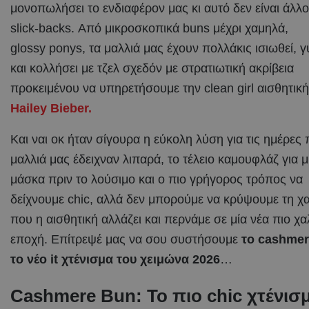
μονοπωλήσει το ενδιαφέρον μας κι αυτό δεν είναι άλλ
slick-backs. Από μικροσκοπικά buns μέχρι χαμηλά,
glossy ponys, τα μαλλιά μας έχουν πολλάκις ισιωθεί, γ
και κολλήσει με τζελ σχεδόν με στρατιωτική ακρίβεια
προκειμένου να υπηρετήσουμε την clean girl αισθητική
Hailey Bieber.
Και ναι οκ ήταν σίγουρα η εύκολη λύση για τις ημέρες 
μαλλιά μας έδειχναν λιπαρά, το τέλειο καμουφλάζ για μ
μάσκα πριν το λούσιμο και ο πιο γρήγορος τρόπος να
δείχνουμε chic, αλλά δεν μπορούμε να κρύψουμε τη χ
που η αισθητική αλλάζει και περνάμε σε μία νέα πιο χ
εποχή. Επίτρεψέ μας να σου συστήσουμε
το cashmer
το νέο it χτένισμα του χειμώνα 2026
…
Cashmere Bun: Το πιο chic χτένισ