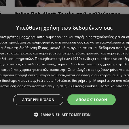
ά
Italian Bob Alert: Το νέο στιλ μαλλιών της
Zendaya είναι απλά iconic
Υπεύθυνη χρήση των δεδομένων σας
 συνεργάτες μας χρησιμοποιούμε cookies και παρόμοιες τεχνολογίες για να
χουμε πρόσβαση σε πληροφορίες στη συσκευή σας και να επεξεργαζόμαστε 
α, όπως τη διεύθυνση IP σας, μοναδικά αναγνωριστικά και δεδομένα περιήγη
υμένες διαφημίσεις και περιεχόμενο, μέτρηση διαφημίσεων και περιεχομένο
βελτίωση υπηρεσιών.
Προμηθευτές τρίτων (1910)
ενδέχεται επίσης να επεξε
ς για αυτούς και άλλους σκοπούς, συμπεριλαμβανομένης της χρήσης ακριβ
πισμού και χαρακτηριστικών συσκευής. Οι επιλογές σας ισχύουν μόνο για α
ρισμένοι προμηθευτές μπορεί να βασίζονται σε έννομο συμφέρον αντί για 
ο δικαίωμα να αντιταχθείτε στις
Ρυθμίσεις διαφήμισης
. Μπορείτε να ανακαλ
κατάθεσή σας οποιαδήποτε στιγμή στις
Ρυθμίσεις cookies
.
Πολιτική Απορρή
ΑΠΌΡΡΙΨΗ ΌΛΩΝ
ΑΠΟΔΟΧΉ ΌΛΩΝ
εις
Τζίτζι Χαντίντ: Αγνώριστη μετά τη μεγάλη
ΕΜΦΆΝΙΣΗ ΛΕΠΤΟΜΕΡΕΙΏΝ
αλλαγή στα μαλλιά της (ΦΩΤΟ)