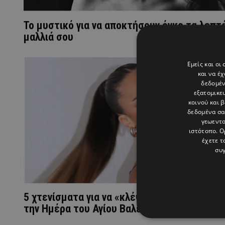
Το μυστικό για να αποκτήσουν όγκο τα λεπτ
μαλλιά σου
Εμείς και οι
και να έ
δεδομέν
εξατομικε
κοινού και 
δεδομένα σα
γεωεντο
ιστότοπο. Ο
έχετε τ
συγ
5 χτενίσματα για να «κλέψεις» τις εντυπώσ
την Ημέρα του Αγίου Βαλεντίνου