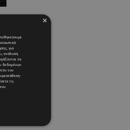
×
 αποθηκεύουμε
προσωπικά
σης, για
υ, ανάλυση
ργάζονται τα
ών δεδομένων
υτόν τον
συγκατάθεση·
έσετε τη
του