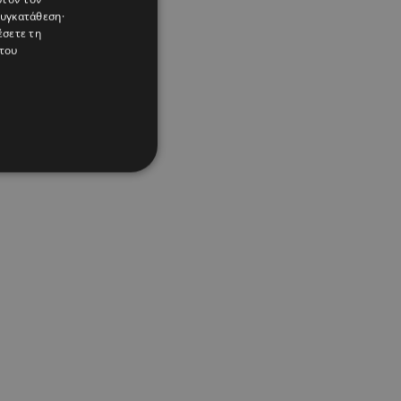
συγκατάθεση·
έσετε τη
του