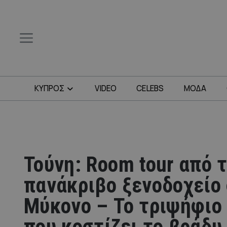
ΚΥΠΡΟΣ
VIDEO
CELEBS
ΜΟΔΑ
Τούνη: Room tour από 
πανάκριβο ξενοδοχείο
Μύκονο – Το τριψήφιο
που κοστίζει το βράδυ