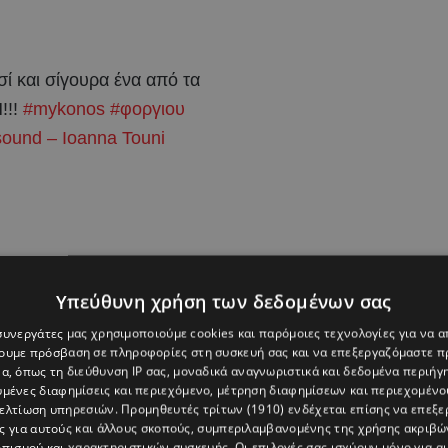
ί και σίγουρα ένα από τα
!!!
#mykonos
#φοργιου
sound – Ioanna Touni
Υπεύθυνη χρήση των δεδομένων σας
 συνεργάτες μας χρησιμοποιούμε cookies και παρόμοιες τεχνολογίες για να
χουμε πρόσβαση σε πληροφορίες στη συσκευή σας και να επεξεργαζόμαστε 
α, όπως τη διεύθυνση IP σας, μοναδικά αναγνωριστικά και δεδομένα περιήγη
υμένες διαφημίσεις και περιεχόμενο, μέτρηση διαφημίσεων και περιεχομένο
βελτίωση υπηρεσιών.
Προμηθευτές τρίτων (1910)
ενδέχεται επίσης να επεξε
ς για αυτούς και άλλους σκοπούς, συμπεριλαμβανομένης της χρήσης ακριβ
πισμού και χαρακτηριστικών συσκευής. Οι επιλογές σας ισχύουν μόνο για α