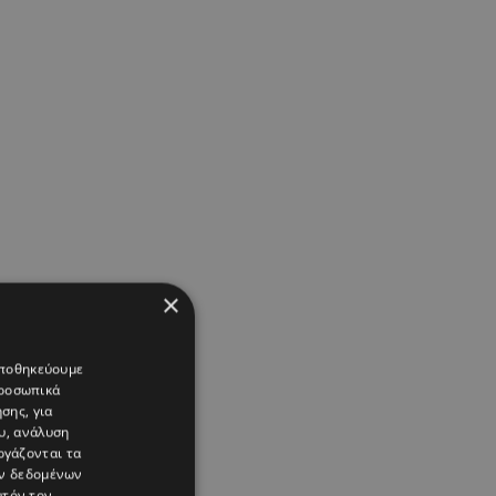
×
 αποθηκεύουμε
προσωπικά
σης, για
υ, ανάλυση
ργάζονται τα
ών δεδομένων
υτόν τον