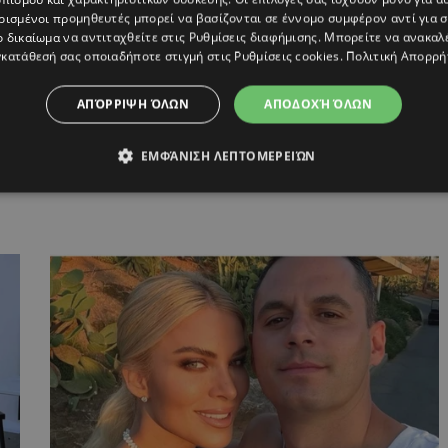
ρισμένοι προμηθευτές μπορεί να βασίζονται σε έννομο συμφέρον αντί για 
ΝΝΑ ΤΟΥΝΗ
,
ΜΥΚΟΝΟΣ
,
ΞΕΝΟΔΟΧΕΙΟ
,
ΠΑΡΗΣ
ο δικαίωμα να αντιταχθείτε στις
Ρυθμίσεις διαφήμισης
. Μπορείτε να ανακαλ
κατάθεσή σας οποιαδήποτε στιγμή στις
Ρυθμίσεις cookies
.
Πολιτική Απορρή
ΑΠΌΡΡΙΨΗ ΌΛΩΝ
ΑΠΟΔΟΧΉ ΌΛΩΝ
ΕΜΦΆΝΙΣΗ ΛΕΠΤΟΜΕΡΕΙΏΝ