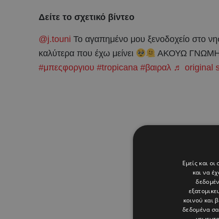
Δείτε το σχετικό βίντεο
@j.touni
Το αγαπημένο μου ξενοδοχείο στο νησ
καλύτερα που έχω μείνει
ΑΚΟΥΩ ΓΝΩΜΗ
#μπεςφοργιου
#tropicana
#βαιραλ
♬ original 
Εμείς και οι
και να έ
δεδομέν
εξατομικε
κοινού και 
δεδομένα σα
γεωεντο