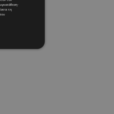
συγκατάθεση·
έσετε τη
του