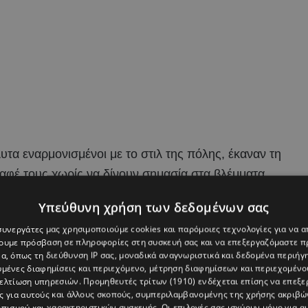
υτα εναρμονισμένοι με το στιλ της πόλης, έκαναν τη
αφέ τους χωρίς να δίνουν σημασία στα βλέμματα.
t με hoodie, jacket και φόρμα, σε minimal γραμμές,
Υπεύθυνη χρήση των δεδομένων σας
 με μια oversized μαύρη δημιουργία, συνδυασμένη με
 συνεργάτες μας χρησιμοποιούμε cookies και παρόμοιες τεχνολογίες για να
χουμε πρόσβαση σε πληροφορίες στη συσκευή σας και να επεξεργαζόμαστε 
ποδεικνύοντας πως παραμένει style icon.
α, όπως τη διεύθυνση IP σας, μοναδικά αναγνωριστικά και δεδομένα περιήγη
υμένες διαφημίσεις και περιεχόμενο, μέτρηση διαφημίσεων και περιεχομένο
βελτίωση υπηρεσιών.
Προμηθευτές τρίτων (1910)
ενδέχεται επίσης να επεξε
ς για αυτούς και άλλους σκοπούς, συμπεριλαμβανομένης της χρήσης ακριβ
πισμού και χαρακτηριστικών συσκευής. Οι επιλογές σας ισχύουν μόνο για α