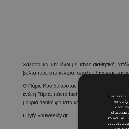
Χαλαροί και ντυμένοι με urban αισθητική, απόλ
βόλτα τους στο κέντρο, απολαμβάνοντας τον κ
Ο Πάρις Κασιδόκωστας επέλεξε ένα άνετο outfi
ενώ η Τάμτα, πάντα fashion forward, ξεχώρισε
Εμείς και οι
και να έ
μακριά denim φούστα και chunky παπούτσια, α
δεδομέν
εξατομικε
Πηγή: youweekly.gr
κοινού και 
δεδομένα σα
γεωεντο