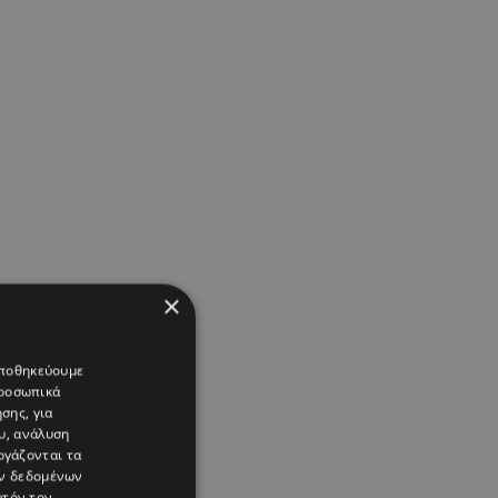
×
 αποθηκεύουμε
προσωπικά
σης, για
υ, ανάλυση
ργάζονται τα
ών δεδομένων
υτόν τον