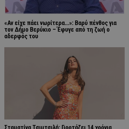
«Αν είχε πάει νωρίτερα…»: Βαρύ πένθος για
τον Δήμο Βερύκιο – Έφυγε από τη ζωή ο
αδερφός του
Σταματίνα Τσιμτσιλή: Γιορτάζει 14 χρόνια