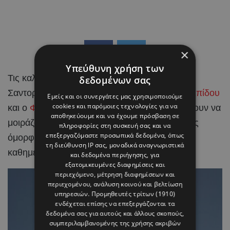
×
Υπεύθυνη χρήση των
Τις καλοκαιρινές τους διακοπές στη μαγευτική
δεδομένων σας
Σαντορίνη απολαμβάνουν η
Κωνσταντίνα Ευριπίδου
Εμείς και οι συνεργάτες μας χρησιμοποιούμε
cookies και παρόμοιες τεχνολογίες για να
και ο
Φίλιππος Μιχόπουλος
, οι οποίοι συνεχίζουν να
αποθηκεύουμε και να έχουμε πρόσβαση σε
μοιράζονται με τους διαδικτυακούς τους φίλους
πληροφορίες στη συσκευή σας και να
επεξεργαζόμαστε προσωπικά δεδομένα, όπως
όμορφες στιγμές από την κοινή τους
τη διεύθυνση IP σας, μοναδικά αναγνωριστικά
καθημερινότητα.
και δεδομένα περιήγησης, για
εξατομικευμένες διαφημίσεις και
περιεχόμενο, μέτρηση διαφημίσεων και
περιεχομένου, ανάλυση κοινού και βελτίωση
υπηρεσιών.
Προμηθευτές τρίτων (1910)
ενδέχεται επίσης να επεξεργάζονται τα
δεδομένα σας για αυτούς και άλλους σκοπούς,
συμπεριλαμβανομένης της χρήσης ακριβών