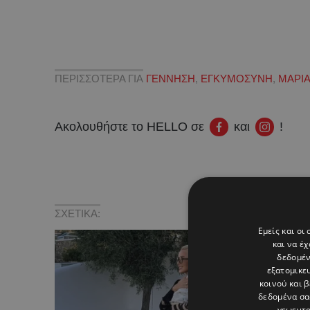
ΠΕΡΙΣΣΟΤΕΡΑ ΓΙΑ
ΓΕΝΝΗΣΗ
,
ΕΓΚΥΜΟΣΥΝΗ
,
ΜΑΡΙ
Ακολουθήστε το HELLO σε
και
!
ΣΧΕΤΙΚΑ:
Εμείς και οι
και να έ
δεδομέν
εξατομικε
κοινού και 
δεδομένα σα
γεωεντο