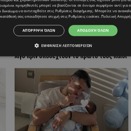
ρισμένοι προμηθευτές μπορεί να βασίζονται σε έννομο συμφέρον αντί για 
ο δικαίωμα να αντιταχθείτε στις
Ρυθμίσεις διαφήμισης
. Μπορείτε να ανακαλ
κατάθεσή σας οποιαδήποτε στιγμή στις
Ρυθμίσεις cookies
.
Πολιτική Απορρή
ΑΠΌΡΡΙΨΗ ΌΛΩΝ
ΑΠΟΔΟΧΉ ΌΛΩΝ
Γιώργος Χρυσάνθου & Κωνσταντίνα
ΕΜΦΆΝΙΣΗ ΛΕΠΤΟΜΕΡΕΙΏΝ
Δημητρίου: Οι τρυφερές φωτογραφίες
λίγο πριν υποδεχτούν το πρώτο τους παιδί