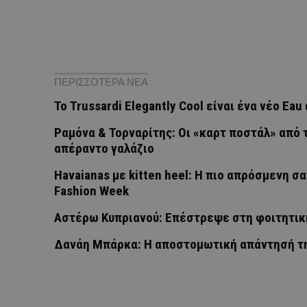
ΠΕΡΙΣΣΟΤΕΡΑ ΝΕΑ
Το Trussardi Elegantly Cool είναι ένα νέο Ea
Ραμόνα & Τορναρίτης: Οι «καρτ ποστάλ» από τ
απέραντο γαλάζιο
Havaianas με kitten heel: Η πιο απρόσμενη 
Fashion Week
Αστέρω Κυπριανού: Επέστρεψε στη φοιτητική
Δανάη Μπάρκα: Η αποστομωτική απάντησή τη