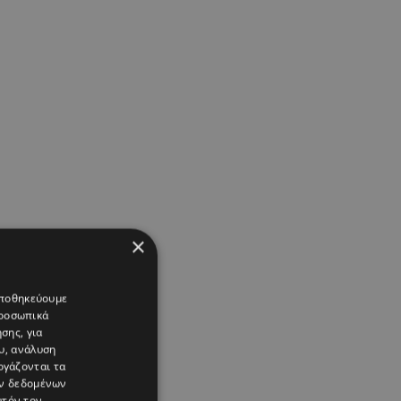
×
 αποθηκεύουμε
προσωπικά
σης, για
υ, ανάλυση
ργάζονται τα
ών δεδομένων
υτόν τον