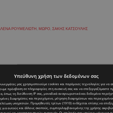
ΑΛΕΝΑ ΡΟΥΜΕΛΙΩΤΗ
,
ΜΩΡΟ
,
ΣΑΚΗΣ ΚΑΤΣΟΥΛΗΣ
Υπεύθυνη χρήση των δεδομένων σας
 συνεργάτες μας χρησιμοποιούμε cookies και παρόμοιες τεχνολογίες για να
χουμε πρόσβαση σε πληροφορίες στη συσκευή σας και να επεξεργαζόμαστε 
α, όπως τη διεύθυνση IP σας, μοναδικά αναγνωριστικά και δεδομένα περιήγη
υμένες διαφημίσεις και περιεχόμενο, μέτρηση διαφημίσεων και περιεχομένο
βελτίωση υπηρεσιών.
Προμηθευτές τρίτων (1910)
ενδέχεται επίσης να επεξε
ς για αυτούς και άλλους σκοπούς, συμπεριλαμβανομένης της χρήσης ακριβ
πισμού και χαρακτηριστικών συσκευής. Οι επιλογές σας ισχύουν μόνο για α