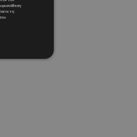
συγκατάθεση·
έσετε τη
του