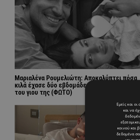
Μαριαλένα Ρουμελιώτη: Αποκαλύπτει πόσα
κιλά έχασε δύο εβδομάδες μετά τη γέννηση
του γιου της (ΦΩΤΟ)
Εμείς και οι
και να έ
δεδομέν
εξατομικε
κοινού και 
δεδομένα σα
γεωεντο