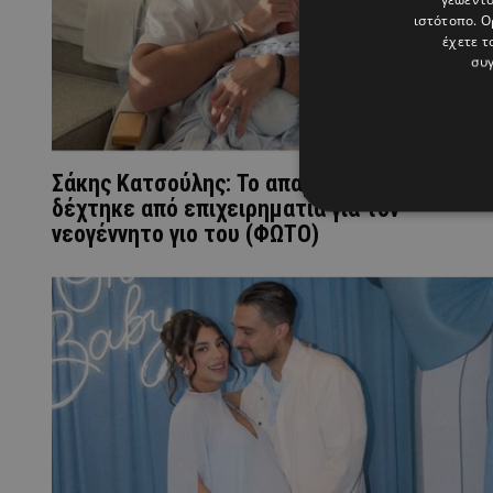
ιστότοπο. Ο
έχετε τ
συγ
Σάκης Κατσούλης: Το απαράδεκτο μήνυμα π
δέχτηκε από επιχειρηματία για τον
νεογέννητο γιο του (ΦΩΤΟ)