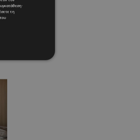
συγκατάθεση·
έσετε τη
του