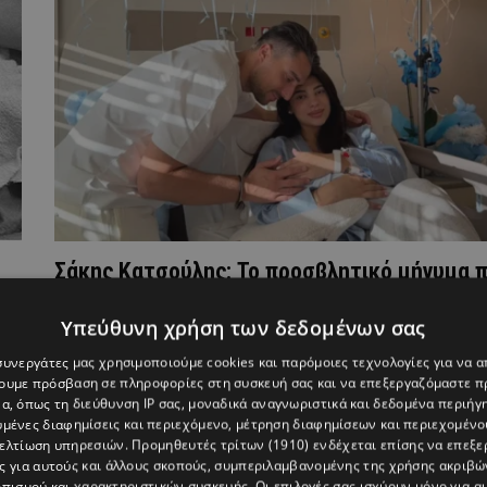
Σάκης Κατσούλης: Το προσβλητικό μήνυμα 
δέχτηκε για τον νεογέννητο γιο του και η
απάντησή του
Υπεύθυνη χρήση των δεδομένων σας
 συνεργάτες μας χρησιμοποιούμε cookies και παρόμοιες τεχνολογίες για να
χουμε πρόσβαση σε πληροφορίες στη συσκευή σας και να επεξεργαζόμαστε 
α, όπως τη διεύθυνση IP σας, μοναδικά αναγνωριστικά και δεδομένα περιήγη
υμένες διαφημίσεις και περιεχόμενο, μέτρηση διαφημίσεων και περιεχομένο
βελτίωση υπηρεσιών.
Προμηθευτές τρίτων (1910)
ενδέχεται επίσης να επεξε
ς για αυτούς και άλλους σκοπούς, συμπεριλαμβανομένης της χρήσης ακριβ
πισμού και χαρακτηριστικών συσκευής. Οι επιλογές σας ισχύουν μόνο για α