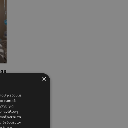
που
×
 αποθηκεύουμε
προσωπικά
σης, για
υ, ανάλυση
ργάζονται τα
ών δεδομένων
υτόν τον