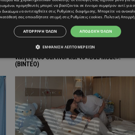
ρισμένοι προμηθευτές μπορεί να βασίζονται σε έννομο συμφέρον αντί για 
ο δικαίωμα να αντιταχθείτε στις
Ρυθμίσεις διαφήμισης
. Μπορείτε να ανακαλ
κατάθεσή σας οποιαδήποτε στιγμή στις
Ρυθμίσεις cookies
.
Πολιτική Απορρή
ΑΠΌΡΡΙΨΗ ΌΛΩΝ
ΑΠΟΔΟΧΉ ΌΛΩΝ
ΕΜΦΆΝΙΣΗ ΛΕΠΤΟΜΕΡΕΙΏΝ
ου
Σάκης Κατσούλης: Η καινούργια ζωή για τον
νικητή του Survivor και το «Dad Mode»!
(ΒΙΝΤΕΟ)