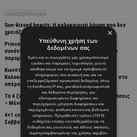
ΠΕΡΙΣΣΟΤΕΡΑ ΝΕΑ
Sun-kissed beauty: Η καλοκαιρινή λάμψη που δεν
×
χρειάζεται ήλιο
Υπεύθυνη χρήση των
Prince William και Prince Harry: Η τελευταία
δεδομένων σας
συνάντηση των δύο αδελφών και η σχέση που
παραμένει στον πάγο
Εμείς και οι συνεργάτες μας χρησιμοποιούμε
cookies και παρόμοιες τεχνολογίες για να
αποθηκεύουμε και να έχουμε πρόσβαση σε
Κωνσταντίνος Αργυρός & Αλεξάνδρα Νίκα:
πληροφορίες στη συσκευή σας και να
Καλοκαιρινές στιγμές με την οικογένειά τους στο
επεξεργαζόμαστε προσωπικά δεδομένα, όπως
απέραντο γαλάζιο
τη διεύθυνση IP σας, μοναδικά αναγνωριστικά
και δεδομένα περιήγησης, για
Τα 4 ζώδια που δεν μπορείς εύκολα να ξεπεράσεις
εξατομικευμένες διαφημίσεις και
– Μένουν στο μυαλό σου για πολύ καιρό
περιεχόμενο, μέτρηση διαφημίσεων και
περιεχομένου, ανάλυση κοινού και βελτίωση
4+1 co-ords για να φορέσεις αυτό το
υπηρεσιών.
Προμηθευτές τρίτων (1910)
Σαββατοκύριακο
ενδέχεται επίσης να επεξεργάζονται τα
δεδομένα σας για αυτούς και άλλους σκοπούς,
συμπεριλαμβανομένης της χρήσης ακριβών