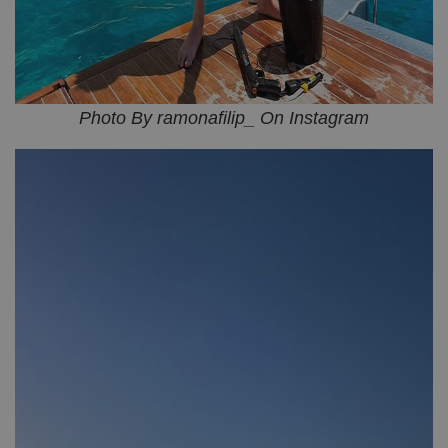
Photo By ramonafilip_ On Instagram