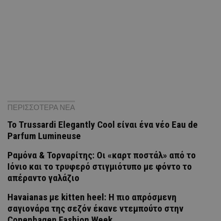
ΠΕΡΙΣΣΟΤΕΡΑ ΝΕΑ
Το Trussardi Elegantly Cool είναι ένα νέο Eau de
Parfum Lumineuse
Ραμόνα & Τορναρίτης: Οι «καρτ ποστάλ» από το
Ιόνιο και το τρυφερό στιγμιότυπο με φόντο το
απέραντο γαλάζιο
Havaianas με kitten heel: Η πιο απρόσμενη
σαγιονάρα της σεζόν έκανε ντεμπούτο στην
Copenhagen Fashion Week