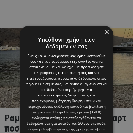
×
Υπεύθυνη χρήση των
δεδομένων σας
Εμείς και οι συνεργάτες μας χρησιμοποιούμε
cookies και παρόμοιες τεχνολογίες για να
αποθηκεύουμε και να έχουμε πρόσβαση σε
πληροφορίες στη συσκευή σας και να
επεξεργαζόμαστε προσωπικά δεδομένα, όπως
τη διεύθυνση IP σας, μοναδικά αναγνωριστικά
και δεδομένα περιήγησης, για
εξατομικευμένες διαφημίσεις και
περιεχόμενο, μέτρηση διαφημίσεων και
περιεχομένου, ανάλυση κοινού και βελτίωση
υπηρεσιών.
Προμηθευτές τρίτων (1910)
Ραμόνα & Τορναρίτης: Οι «καρτ
ενδέχεται επίσης να επεξεργάζονται τα
δεδομένα σας για αυτούς και άλλους σκοπούς,
ποστάλ» από το Ιόνιο και το
συμπεριλαμβανομένης της χρήσης ακριβών