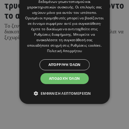
δεδομένων γεωεντοπισμού και
τρυφερό στιγμιότυπο με φόντο
χαρακτηριστικών συσκευής. Οι επιλογές σας
το απέραντο γαλάζιο
ισχύουν μόνο για αυτόν τον ιστότοπο.
Ορισμένοι προμηθευτές μπορεί να βασίζονται
σε έννομο συμφέρον αντί για συγκατάθεση·
Το ζευγάρι απολαμβάνει τις καλοκαιρινές του
έχετε το δικαίωμα να αντιταχθείτε στις
διακοπές στα νησιά του Ιονίου, με τη Ραμόνα Φίλιπ να
Ρυθμίσεις διαφήμισης
. Μπορείτε να
ξεχωρίζει για τα chic beach και resort looks της.
ανακαλέσετε τη συγκατάθεσή σας
οποιαδήποτε στιγμή στις
Ρυθμίσεις cookies
.
Πολιτική Απορρήτου
07 ΑΥΓΟΥΣΤΟΥ 26 - 15:45
Μαρία Καραμάνου
ΑΠΌΡΡΙΨΗ ΌΛΩΝ
ΑΠΟΔΟΧΉ ΌΛΩΝ
ΕΜΦΆΝΙΣΗ ΛΕΠΤΟΜΕΡΕΙΏΝ