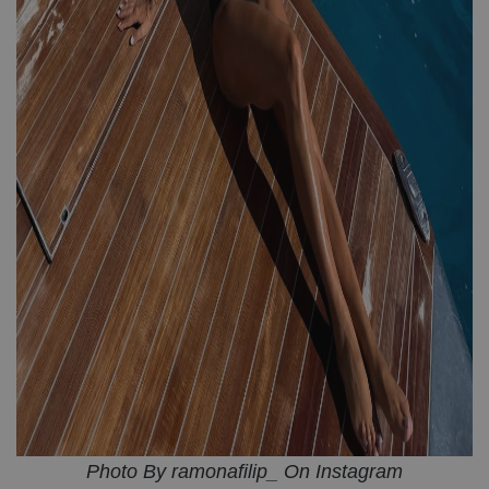
Photo By ramonafilip_ On Instagram