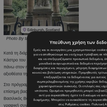
Photo By tasostrifonos On Instagram
Υπεύθυνη χρήση των δεδ
Εμείς και οι συνεργάτες μας χρησιμοποιούμε cookie
Κατά τη διάρκεια της παραμονής του, ο Τάσος Τρύφων
για να αποθηκεύουμε και να έχουμε πρόσβαση σε π
και να επεξεργαζόμαστε προσωπικά δεδομένα, όπ
Κάστρο του Εδιμβούργου, το σημαντικότερο ίσως σύμ
μοναδικά αναγνωριστικά και δεδομένα περιήγηση
πάνω στον ηφαιστειακό βράχο της πόλης και αποτελεί
διαφημίσεις και περιεχόμενο, μέτρηση διαφημίσεων
κοινού και βελτίωση υπηρεσιών.
Προμηθευτές τρίτων
αξιοθέατα της χώρας.
επεξεργάζονται τα δεδομένα σας για αυτούς 
συμπεριλαμβανομένης της χρήσης ακριβών δεδο
Στο πρόγραμμα των διακοπών του βρέθηκαν επίσης το 
χαρακτηριστικών συσκευής. Οι επιλογές σας ισχ
ιστότοπο. Ορισμένοι προμηθευτές μπορεί να βασί
επίσημη βασιλική κατοικία της βρετανικής μοναρχίας 
αντί για συγκατάθεση· έχετε το δικαίωμα να αντ
Βασιλικός Βοτανικός Κήπος του Εδιμβούργου, το παραμ
διαφήμισης
. Μπορείτε να ανακαλέσετε τη συγκατάθ
στις
Ρυθμίσεις cookies
.
Πολιτική 
γραφική συνοικία Stockbridge, γνωστή για τα ανεξάρτητ