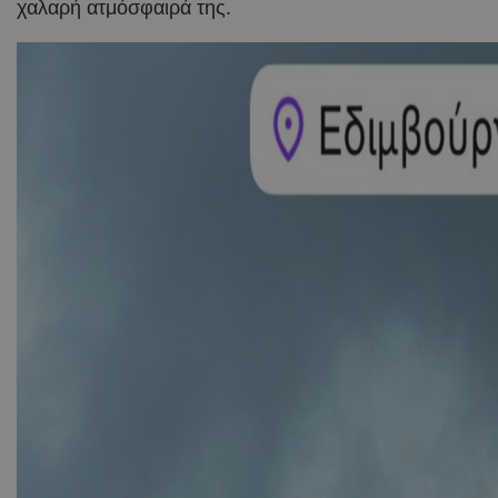
χαλαρή ατμόσφαιρά της.