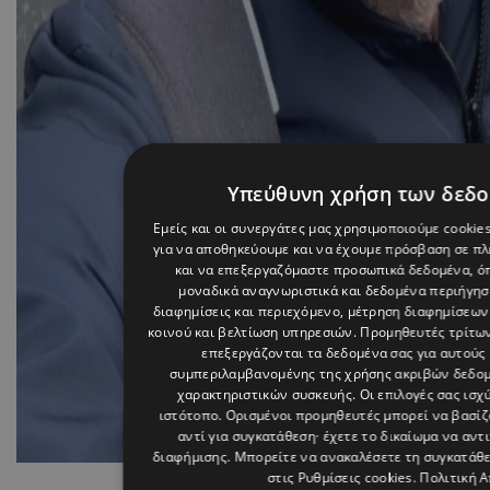
Υπεύθυνη χρήση των δεδ
Εμείς και οι συνεργάτες μας χρησιμοποιούμε cookie
για να αποθηκεύουμε και να έχουμε πρόσβαση σε π
και να επεξεργαζόμαστε προσωπικά δεδομένα, όπ
μοναδικά αναγνωριστικά και δεδομένα περιήγηση
διαφημίσεις και περιεχόμενο, μέτρηση διαφημίσεων
κοινού και βελτίωση υπηρεσιών.
Προμηθευτές τρίτων
επεξεργάζονται τα δεδομένα σας για αυτούς 
συμπεριλαμβανομένης της χρήσης ακριβών δεδο
χαρακτηριστικών συσκευής. Οι επιλογές σας ισχ
ιστότοπο. Ορισμένοι προμηθευτές μπορεί να βασί
αντί για συγκατάθεση· έχετε το δικαίωμα να αντ
διαφήμισης
. Μπορείτε να ανακαλέσετε τη συγκατάθ
Photo By tasostrifonos On 
στις
Ρυθμίσεις cookies
.
Πολιτική 