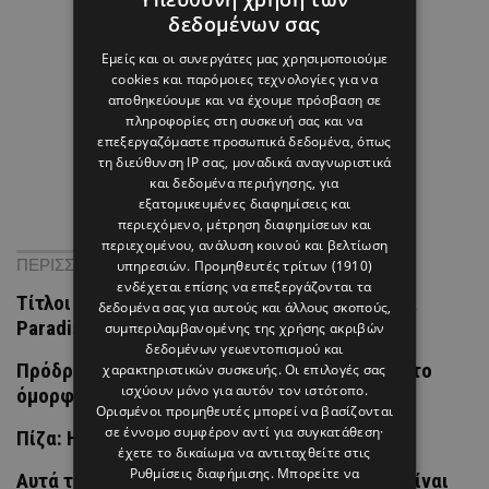
δεδομένων σας
Εμείς και οι συνεργάτες μας χρησιμοποιούμε
cookies και παρόμοιες τεχνολογίες για να
αποθηκεύουμε και να έχουμε πρόσβαση σε
πληροφορίες στη συσκευή σας και να
επεξεργαζόμαστε προσωπικά δεδομένα, όπως
τη διεύθυνση IP σας, μοναδικά αναγνωριστικά
και δεδομένα περιήγησης, για
εξατομικευμένες διαφημίσεις και
περιεχόμενο, μέτρηση διαφημίσεων και
περιεχομένου, ανάλυση κοινού και βελτίωση
ΠΕΡΙΣΣΟΤΕΡΑ ΝΕΑ
υπηρεσιών.
Προμηθευτές τρίτων (1910)
ενδέχεται επίσης να επεξεργάζονται τα
Τίτλοι τέλους έπεσαν στη σχέση της Vanessa
δεδομένα σας για αυτούς και άλλους σκοπούς,
Paradis και του Samuel Benchetrit
συμπεριλαμβανομένης της χρήσης ακριβών
δεδομένων γεωεντοπισμού και
Πρόδρομος: Ένας διαφορετικός Αύγουστος στο
χαρακτηριστικών συσκευής. Οι επιλογές σας
ισχύουν μόνο για αυτόν τον ιστότοπο.
όμορφο χωριό της Κύπρου
Ορισμένοι προμηθευτές μπορεί να βασίζονται
σε έννομο συμφέρον αντί για συγκατάθεση·
Πίζα: Η άλλη πλευρά της Τοσκάνης
έχετε το δικαίωμα να αντιταχθείτε στις
Ρυθμίσεις διαφήμισης
. Μπορείτε να
Αυτά τα 2 items της Βάλιας Χατζηθεοδώρου είναι