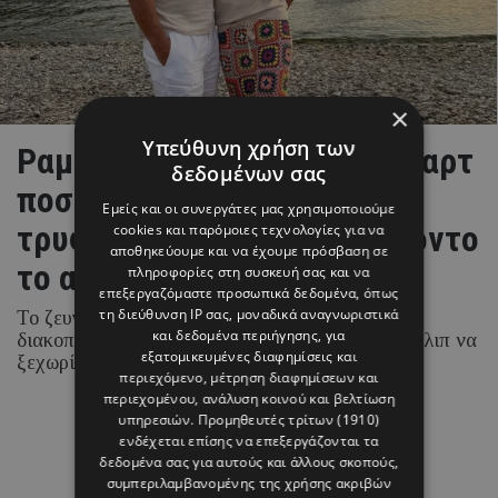
×
Υπεύθυνη χρήση των
Ραμόνα & Τορναρίτης: Οι «καρτ
δεδομένων σας
ποστάλ» από το Ιόνιο και το
Εμείς και οι συνεργάτες μας χρησιμοποιούμε
τρυφερό στιγμιότυπο με φόντο
cookies και παρόμοιες τεχνολογίες για να
αποθηκεύουμε και να έχουμε πρόσβαση σε
το απέραντο γαλάζιο
πληροφορίες στη συσκευή σας και να
επεξεργαζόμαστε προσωπικά δεδομένα, όπως
τη διεύθυνση IP σας, μοναδικά αναγνωριστικά
Το ζευγάρι απολαμβάνει τις καλοκαιρινές του
και δεδομένα περιήγησης, για
διακοπές στα νησιά του Ιονίου, με τη Ραμόνα Φίλιπ να
εξατομικευμένες διαφημίσεις και
ξεχωρίζει για τα chic beach και resort looks της.
περιεχόμενο, μέτρηση διαφημίσεων και
περιεχομένου, ανάλυση κοινού και βελτίωση
υπηρεσιών.
Προμηθευτές τρίτων (1910)
07 ΑΥΓΟΥΣΤΟΥ 26 - 15:45
ενδέχεται επίσης να επεξεργάζονται τα
Μαρία Καραμάνου
δεδομένα σας για αυτούς και άλλους σκοπούς,
συμπεριλαμβανομένης της χρήσης ακριβών