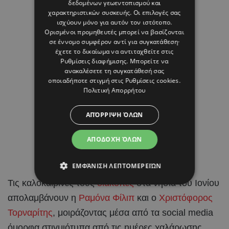
δεδομένων γεωεντοπισμού και
χαρακτηριστικών συσκευής. Οι επιλογές σας
ισχύουν μόνο για αυτόν τον ιστότοπο.
Ορισμένοι προμηθευτές μπορεί να βασίζονται
σε έννομο συμφέρον αντί για συγκατάθεση·
έχετε το δικαίωμα να αντιταχθείτε στις
Ρυθμίσεις διαφήμισης
. Μπορείτε να
ανακαλέσετε τη συγκατάθεσή σας
οποιαδήποτε στιγμή στις
Ρυθμίσεις cookies
.
Πολιτική Απορρήτου
ΑΠΌΡΡΙΨΗ ΌΛΩΝ
ΑΠΟΔΟΧΉ ΌΛΩΝ
ΕΜΦΆΝΙΣΗ ΛΕΠΤΟΜΕΡΕΙΏΝ
Τις καλοκαιρινές τους
διακοπές
στα νησιά του Ιονίου
απολαμβάνουν η
Ραμόνα Φίλιπ
και ο
Χριστόφορος
Τορναρίτης
, μοιράζοντας μέσα από τα social media
όμορφα στιγμιότυπα από τις ημέρες χαλάρωσης