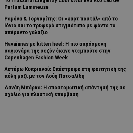
Το Trussardi Elegantly Cool είναι ένα νέο Eau de
Parfum Lumineuse
Ραμόνα & Τορναρίτης: Οι «καρτ ποστάλ» από το
Ιόνιο και το τρυφερό στιγμιότυπο με φόντο το
απέραντο γαλάζιο
Havaianas με kitten heel: Η πιο απρόσμενη
σαγιονάρα της σεζόν έκανε ντεμπούτο στην
Copenhagen Fashion Week
Αστέρω Κυπριανού: Επέστρεψε στη φοιτητική της
πόλη μαζί με τον Λούη Πατσαλίδη
Δανάη Μπάρκα: Η αποστομωτική απάντησή της σε
σχόλιο για πλαστική επέμβαση