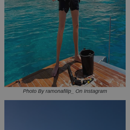
Photo By ramonafilip_ On Instagram