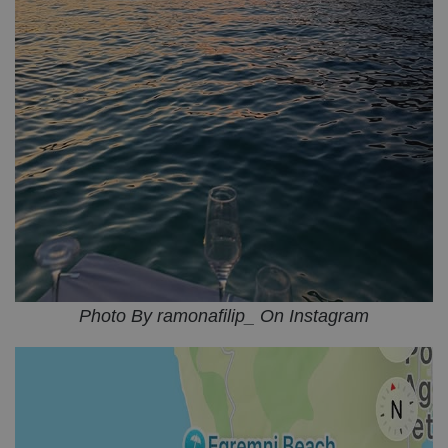
Photo By ramonafilip_ On Instagram